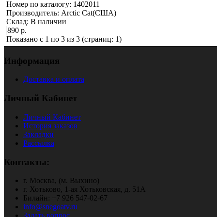
Номер по каталогу:
1402011
Производитель:
Arctic Cat(США)
Склад:
В наличии
890 р.
Показано с 1 по 3 из 3 (страниц: 1)
Информация
Доставка и оплата
Личный Кабинет
Личный Кабинет
История заказов
Закладки
Рассылка
Контакты:
г. Москва, (м. Выхино)
г. Хотьково, 1-ая Хотьковская, д. 51А
Билайн: +7 926 547-02-67
info@snegoatv.ru
Задать вопрос