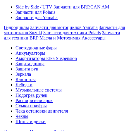
Side by Side / UTV Запчасти для BRP,CAN AM
Запчасти для Polaris
Запчасти для Yamaha
Гидроциклы
Запчасти для мотоциклов Yamaha
Запчасти для
мотоциклов Suzuki
Запчасти для техники Polaris
Запчасти
для техники BRP
Масла и Мотохимия
Аксессуары
Cветодиодные фары
Аккумуляторы
Амортизаторы Elka Suspension
Защита днища
Защита рук
Зеркала
Канистры
Лебедки
Музыкальные системы
Подогрев ручек
Расширители арок
Сумки и кофры
Чека остановки двигателя
Чехлы
Шины и диски