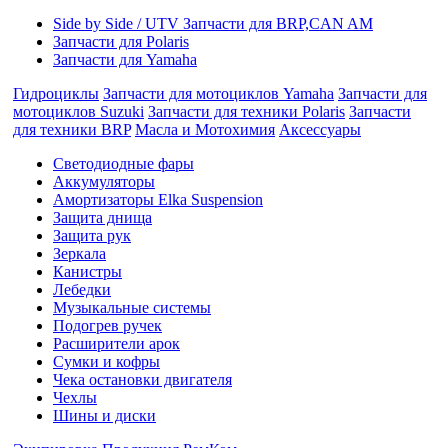
Side by Side / UTV Запчасти для BRP,CAN AM
Запчасти для Polaris
Запчасти для Yamaha
Гидроциклы
Запчасти для мотоциклов Yamaha
Запчасти для
мотоциклов Suzuki
Запчасти для техники Polaris
Запчасти
для техники BRP
Масла и Мотохимия
Аксессуары
Cветодиодные фары
Аккумуляторы
Амортизаторы Elka Suspension
Защита днища
Защита рук
Зеркала
Канистры
Лебедки
Музыкальные системы
Подогрев ручек
Расширители арок
Сумки и кофры
Чека остановки двигателя
Чехлы
Шины и диски