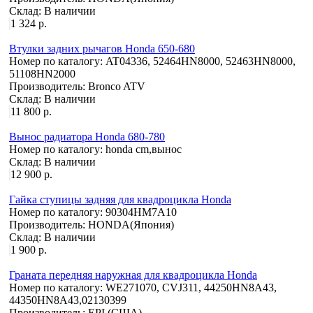
Склад:
В наличии
1 324 р.
Втулки задних рычагов Honda 650-680
Номер по каталогу:
AT04336, 52464HN8000, 52463HN8000,
51108HN2000
Производитель:
Bronco ATV
Склад:
В наличии
11 800 р.
Вынос радиатора Honda 680-780
Номер по каталогу:
honda cm,вынос
Склад:
В наличии
12 900 р.
Гайка ступицы задняя для квадроцикла Honda
Номер по каталогу:
90304HM7A10
Производитель:
HONDA(Япония)
Склад:
В наличии
1 900 р.
Граната передняя наружная для квадроцикла Honda
Номер по каталогу:
WE271070, CVJ311, 44250HN8A43,
44350HN8A43,02130399
Производитель:
EPI (США)