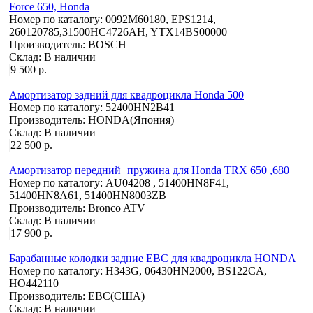
Force 650, Honda
Номер по каталогу:
0092M60180, EPS1214,
260120785,31500HC4726AH, YTX14BS00000
Производитель:
BOSCH
Склад:
В наличии
9 500 р.
Амортизатор задний для квадроцикла Honda 500
Номер по каталогу:
52400HN2B41
Производитель:
HONDA(Япония)
Склад:
В наличии
22 500 р.
Амортизатор передний+пружина для Honda TRX 650 ,680
Номер по каталогу:
AU04208 , 51400HN8F41,
51400HN8A61, 51400HN8003ZB
Производитель:
Bronco ATV
Склад:
В наличии
17 900 р.
Барабанные колодки задние EBC для квадроцикла HONDA
Номер по каталогу:
H343G, 06430HN2000, BS122CA,
HO442110
Производитель:
EBC(США)
Склад:
В наличии