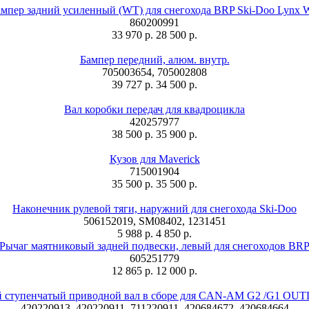
мпер задний усиленный (WT) для снегохода BRP Ski-Doo Lynx
860200991
33 970 р.
28 500 р.
Бампер передний, алюм. внутр.
705003654, 705002808
39 727 р.
34 500 р.
Вал коробки передач для квадроцикла
420257977
38 500 р.
35 900 р.
Кузов для Maverick
715001904
35 500 р.
35 500 р.
Наконечник рулевой тяги, наружний для снегохода Ski-Doo
506152019, SM08402, 1231451
5 988 р.
4 850 р.
Рычаг маятниковый задней подвески, левый для снегоходов BR
605251779
12 865 р.
12 000 р.
й ступенчатый приводной вал в сборе для CAN-AM G2 /G1 O
420220913, 420220911, 711220911, 420684672, 420684664