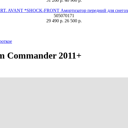
51 260 р.
40 900 р.
T. AVANT *SHOCK-FRONT Амортизатор передний для снегохо
505070171
29 490 р.
26 500 р.
роткое
Am Commander 2011+