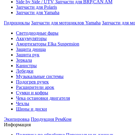
Side by Side / UTV Запчасти для BRP,CAN AM
Запчасти для Polaris
Запчасти для Yamaha
Гидроциклы
Запчасти для мотоциклов Yamaha
Запчасти для м
Cветодиодные фары
Аккумуляторы
Амортизаторы Elka Suspension
Защита днища
Защита рук
Зеркала
Канистры
Лебедки
Музыкальные системы
Подогрев ручек
Расширители арок
Сумки и кофры
Чека остановки двигателя
Чехлы
Шины и диски
Экипировка
Продукция РемКом
Информация
Политика по обработке Персональных данных