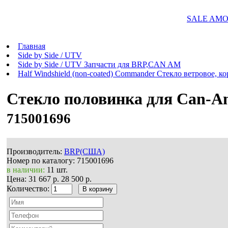
SALE AMOR
Главная
Side by Side / UTV
Side by Side / UTV Запчасти для BRP,CAN AM
Half Windshield (non-coated) Commander Стекло ветровое, ко
Стекло половинка для Can-
715001696
Производитель:
BRP(США)
Номер по каталогу:
715001696
в наличии:
11 шт.
Цена:
31 667 р.
28 500 р.
Количество: