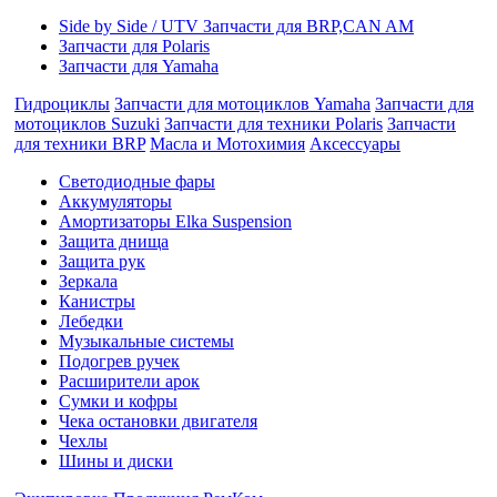
Side by Side / UTV Запчасти для BRP,CAN AM
Запчасти для Polaris
Запчасти для Yamaha
Гидроциклы
Запчасти для мотоциклов Yamaha
Запчасти для
мотоциклов Suzuki
Запчасти для техники Polaris
Запчасти
для техники BRP
Масла и Мотохимия
Аксессуары
Cветодиодные фары
Аккумуляторы
Амортизаторы Elka Suspension
Защита днища
Защита рук
Зеркала
Канистры
Лебедки
Музыкальные системы
Подогрев ручек
Расширители арок
Сумки и кофры
Чека остановки двигателя
Чехлы
Шины и диски