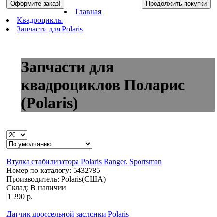
Оформите заказ!
Продолжить покупки
Главная
Квадроциклы
Запчасти для Polaris
Запчасти для
квадроциклов Поларис
(Polaris)
Втулка стабилизатора Polaris Ranger. Sportsman
Номер по каталогу:
5432785
Производитель:
Polaris(США)
Склад:
В наличии
1 290 р.
Датчик дроссельной заслонки Polaris