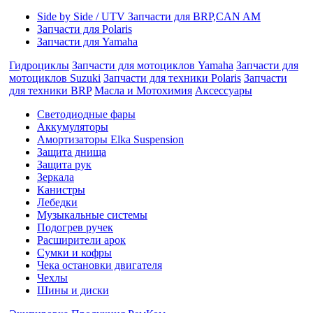
Side by Side / UTV Запчасти для BRP,CAN AM
Запчасти для Polaris
Запчасти для Yamaha
Гидроциклы
Запчасти для мотоциклов Yamaha
Запчасти для
мотоциклов Suzuki
Запчасти для техники Polaris
Запчасти
для техники BRP
Масла и Мотохимия
Аксессуары
Cветодиодные фары
Аккумуляторы
Амортизаторы Elka Suspension
Защита днища
Защита рук
Зеркала
Канистры
Лебедки
Музыкальные системы
Подогрев ручек
Расширители арок
Сумки и кофры
Чека остановки двигателя
Чехлы
Шины и диски