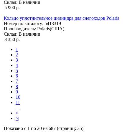
Склад:
В наличии
5 900 р.
Кольцо уплотнительное цилиндра для снегоходов Polaris
Номер по каталогу:
5413319
Производитель:
Polaris(США)
Склад:
В наличии
3 350 р.
1
2
3
4
5
6
7
8
9
10
11
....
>
>|
Показано с 1 по 20 из 687 (страниц: 35)