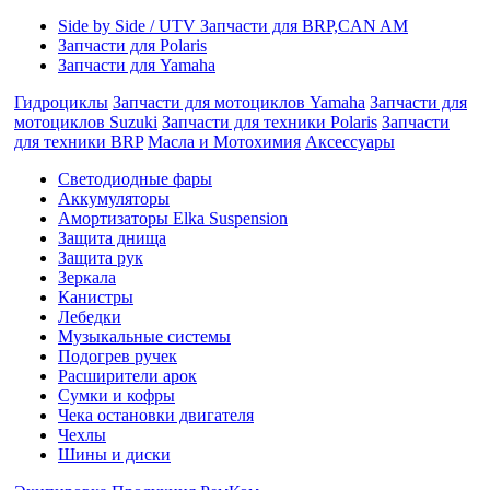
Side by Side / UTV Запчасти для BRP,CAN AM
Запчасти для Polaris
Запчасти для Yamaha
Гидроциклы
Запчасти для мотоциклов Yamaha
Запчасти для
мотоциклов Suzuki
Запчасти для техники Polaris
Запчасти
для техники BRP
Масла и Мотохимия
Аксессуары
Cветодиодные фары
Аккумуляторы
Амортизаторы Elka Suspension
Защита днища
Защита рук
Зеркала
Канистры
Лебедки
Музыкальные системы
Подогрев ручек
Расширители арок
Сумки и кофры
Чека остановки двигателя
Чехлы
Шины и диски