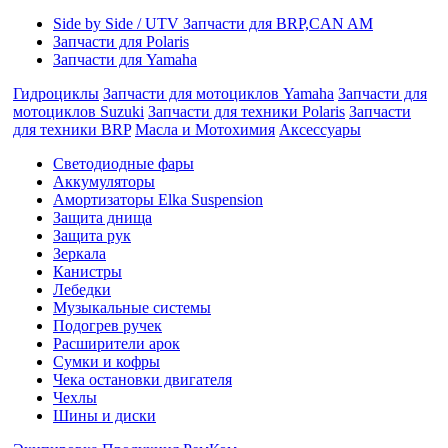
Side by Side / UTV Запчасти для BRP,CAN AM
Запчасти для Polaris
Запчасти для Yamaha
Гидроциклы
Запчасти для мотоциклов Yamaha
Запчасти для
мотоциклов Suzuki
Запчасти для техники Polaris
Запчасти
для техники BRP
Масла и Мотохимия
Аксессуары
Cветодиодные фары
Аккумуляторы
Амортизаторы Elka Suspension
Защита днища
Защита рук
Зеркала
Канистры
Лебедки
Музыкальные системы
Подогрев ручек
Расширители арок
Сумки и кофры
Чека остановки двигателя
Чехлы
Шины и диски