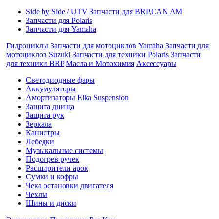
Side by Side / UTV Запчасти для BRP,CAN AM
Запчасти для Polaris
Запчасти для Yamaha
Гидроциклы
Запчасти для мотоциклов Yamaha
Запчасти для
мотоциклов Suzuki
Запчасти для техники Polaris
Запчасти
для техники BRP
Масла и Мотохимия
Аксессуары
Cветодиодные фары
Аккумуляторы
Амортизаторы Elka Suspension
Защита днища
Защита рук
Зеркала
Канистры
Лебедки
Музыкальные системы
Подогрев ручек
Расширители арок
Сумки и кофры
Чека остановки двигателя
Чехлы
Шины и диски