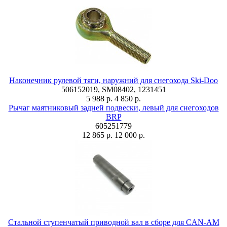
Наконечник рулевой тяги, наружний для снегохода Ski-Doo
506152019, SM08402, 1231451
5 988 р.
4 850 р.
Рычаг маятниковый задней подвески, левый для снегоходов
BRP
605251779
12 865 р.
12 000 р.
Стальной ступенчатый приводной вал в сборе для CAN-AM