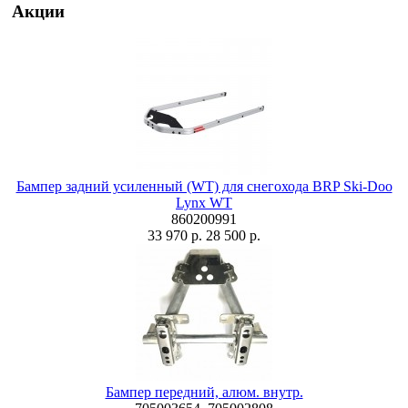
Акции
Бампер задний усиленный (WT) для снегохода BRP Ski-Doo
Lynx WT
860200991
33 970 р.
28 500 р.
Бампер передний, алюм. внутр.