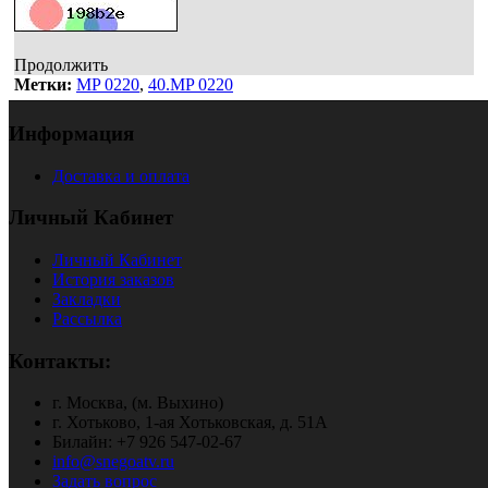
Продолжить
Метки:
MP 0220
,
40.MP 0220
Информация
Доставка и оплата
Личный Кабинет
Личный Кабинет
История заказов
Закладки
Рассылка
Контакты:
г. Москва, (м. Выхино)
г. Хотьково, 1-ая Хотьковская, д. 51А
Билайн: +7 926 547-02-67
info@snegoatv.ru
Задать вопрос