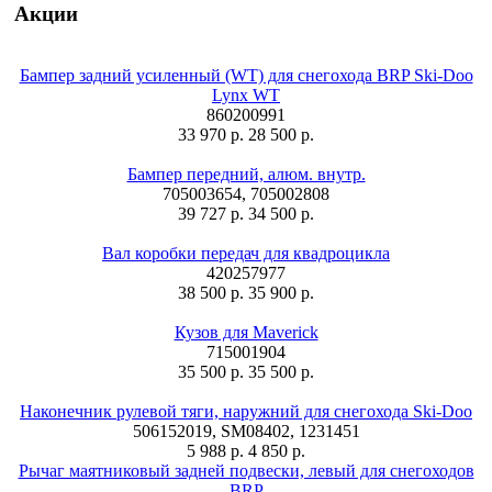
Акции
Бампер задний усиленный (WT) для снегохода BRP Ski-Doo
Lynx WT
860200991
33 970 р.
28 500 р.
Бампер передний, алюм. внутр.
705003654, 705002808
39 727 р.
34 500 р.
Вал коробки передач для квадроцикла
420257977
38 500 р.
35 900 р.
Кузов для Maverick
715001904
35 500 р.
35 500 р.
Наконечник рулевой тяги, наружний для снегохода Ski-Doo
506152019, SM08402, 1231451
5 988 р.
4 850 р.
Рычаг маятниковый задней подвески, левый для снегоходов
BRP