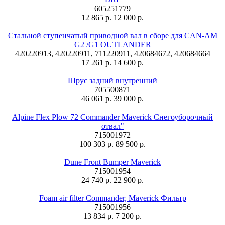
605251779
12 865 р.
12 000 р.
Стальной ступенчатый приводной вал в сборе для CAN-AM
G2 /G1 OUTLANDER
420220913, 420220911, 711220911, 420684672, 420684664
17 261 р.
14 600 р.
Шрус задний внутренний
705500871
46 061 р.
39 000 р.
Alpine Flex Plow 72 Commander Maverick Снегоуборочный
отвал"
715001972
100 303 р.
89 500 р.
Dune Front Bumper Maverick
715001954
24 740 р.
22 900 р.
Foam air filter Commander, Maverick Фильтр
715001956
13 834 р.
7 200 р.