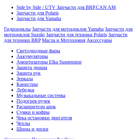
Side by Side / UTV Запчасти для BRP,CAN AM
Запчасти для Polaris
Запчасти для Yamaha
Гидроциклы
Запчасти для мотоциклов Yamaha
Запчасти для
мотоциклов Suzuki
Запчасти для техники Polaris
Запчасти
для техники BRP
Масла и Мотохимия
Аксессуары
Cветодиодные фары
Аккумуляторы
Амортизаторы Elka Suspension
Защита днища
Защита рук
Зеркала
Канистры
Лебедки
Музыкальные системы
Подогрев ручек
Расширители арок
Сумки и кофры
Чека остановки двигателя
Чехлы
Шины и диски