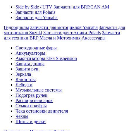
Side by Side / UTV Запчасти для BRP,CAN AM
Запчасти для Polaris
Запчасти для Yamaha
Гидроциклы
Запчасти для мотоциклов Yamaha
Запчасти для
мотоциклов Suzuki
Запчасти для техники Polaris
Запчасти
для техники BRP
Масла и Мотохимия
Аксессуары
Cветодиодные фары
Аккумуляторы
Амортизаторы Elka Suspension
Защита днища
Защита рук
Зеркала
Канистры
Лебедки
Музыкальные системы
Подогрев ручек
Расширители арок
Сумки и кофры
Чека остановки двигателя
Чехлы
Шины и диски