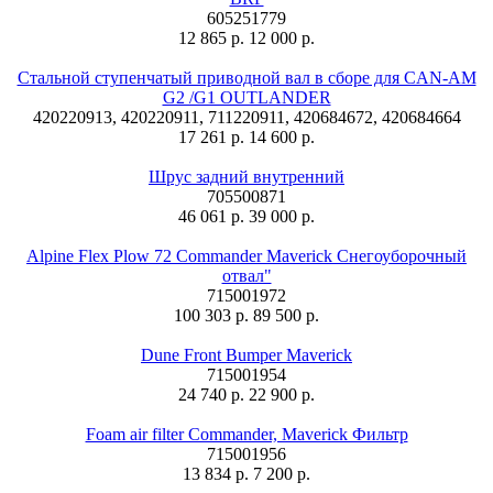
605251779
12 865 р.
12 000 р.
Стальной ступенчатый приводной вал в сборе для CAN-AM
G2 /G1 OUTLANDER
420220913, 420220911, 711220911, 420684672, 420684664
17 261 р.
14 600 р.
Шрус задний внутренний
705500871
46 061 р.
39 000 р.
Alpine Flex Plow 72 Commander Maverick Снегоуборочный
отвал"
715001972
100 303 р.
89 500 р.
Dune Front Bumper Maverick
715001954
24 740 р.
22 900 р.
Foam air filter Commander, Maverick Фильтр
715001956
13 834 р.
7 200 р.