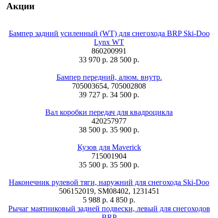
Акции
Бампер задний усиленный (WT) для снегохода BRP Ski-Doo
Lynx WT
860200991
33 970 р.
28 500 р.
Бампер передний, алюм. внутр.
705003654, 705002808
39 727 р.
34 500 р.
Вал коробки передач для квадроцикла
420257977
38 500 р.
35 900 р.
Кузов для Maverick
715001904
35 500 р.
35 500 р.
Наконечник рулевой тяги, наружний для снегохода Ski-Doo
506152019, SM08402, 1231451
5 988 р.
4 850 р.
Рычаг маятниковый задней подвески, левый для снегоходов
BRP