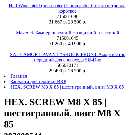
Half Windshield (non-coated) Commander Стекло ветровое,
короткое
715001696
31 667 р.
28 500 р.
Maverick Бампер передний с защитной пластиной
715001645
51 260 р.
40 900 р.
SALE AMORT. AVANT *SHOCK-FRONT Амортизатор
передний для снегохода Ski-Doo
505070171
29 490 р.
26 500 р.
Главная
Запчасти для техники BRP
HEX. SCREW M8 X 85 | шестигранный. винт M8 X 85
HEX. SCREW M8 X 85 |
шестигранный. винт M8 X
85