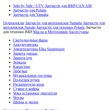
Side by Side / UTV Запчасти для BRP,CAN AM
Запчасти для Polaris
Запчасти для Yamaha
Гидроциклы
Запчасти для мотоциклов Yamaha
Запчасти для
мотоциклов Suzuki
Запчасти для техники Polaris
Запчасти
для техники BRP
Масла и Мотохимия
Аксессуары
Cветодиодные фары
Аккумуляторы
Амортизаторы Elka Suspension
Защита днища
Защита рук
Зеркала
Канистры
Лебедки
Музыкальные системы
Подогрев ручек
Расширители арок
Сумки и кофры
Чека остановки двигателя
Чехлы
Шины и диски