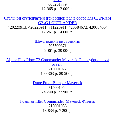
605251779
12 865 р.
12 000 р.
Стальной ступенчатый приводной вал в сборе для CAN-AM
G2 /G1 OUTLANDER
420220913, 420220911, 711220911, 420684672, 420684664
17 261 р.
14 600 р.
Шрус задний внутренний
705500871
46 061 р.
39 000 р.
Alpine Flex Plow 72 Commander Maverick Снегоуборочный
отвал"
715001972
100 303 р.
89 500 р.
Dune Front Bumper Maverick
715001954
24 740 р.
22 900 р.
Foam air filter Commander, Maverick Фильтр
715001956
13 834 р.
7 200 р.