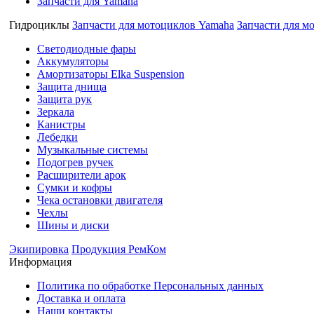
Запчасти для Yamaha
Гидроциклы
Запчасти для мотоциклов Yamaha
Запчасти для м
Cветодиодные фары
Аккумуляторы
Амортизаторы Elka Suspension
Защита днища
Защита рук
Зеркала
Канистры
Лебедки
Музыкальные системы
Подогрев ручек
Расширители арок
Сумки и кофры
Чека остановки двигателя
Чехлы
Шины и диски
Экипировка
Продукция РемКом
Информация
Политика по обработке Персональных данных
Доставка и оплата
Наши контакты