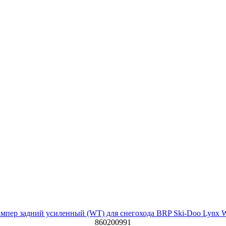
мпер задний усиленный (WT) для снегохода BRP Ski-Doo Lynx
860200991