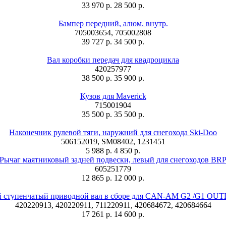
33 970 р.
28 500 р.
Бампер передний, алюм. внутр.
705003654, 705002808
39 727 р.
34 500 р.
Вал коробки передач для квадроцикла
420257977
38 500 р.
35 900 р.
Кузов для Maverick
715001904
35 500 р.
35 500 р.
Наконечник рулевой тяги, наружний для снегохода Ski-Doo
506152019, SM08402, 1231451
5 988 р.
4 850 р.
Рычаг маятниковый задней подвески, левый для снегоходов BR
605251779
12 865 р.
12 000 р.
й ступенчатый приводной вал в сборе для CAN-AM G2 /G1 O
420220913, 420220911, 711220911, 420684672, 420684664
17 261 р.
14 600 р.