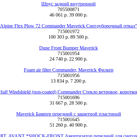
Шрус задний внутренний
705500871
46 061 р.
39 000 р.
Alpine Flex Plow 72 Commander Maverick Снегоуборочный отвал
715001972
100 303 р.
89 500 р.
Dune Front Bumper Maverick
715001954
24 740 р.
22 900 р.
Foam air filter Commander, Maverick Фильтр
715001956
13 834 р.
7 200 р.
Half Windshield (non-coated) Commander Стекло ветровое, коротко
715001696
31 667 р.
28 500 р.
Maverick Бампер передний с защитной пластиной
715001645
51 260 р.
40 900 р.
T. AVANT *SHOCK-FRONT Амортизатор передний для снегохо