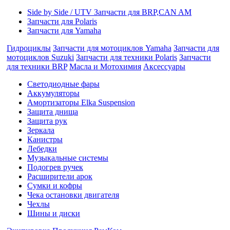
Side by Side / UTV Запчасти для BRP,CAN AM
Запчасти для Polaris
Запчасти для Yamaha
Гидроциклы
Запчасти для мотоциклов Yamaha
Запчасти для
мотоциклов Suzuki
Запчасти для техники Polaris
Запчасти
для техники BRP
Масла и Мотохимия
Аксессуары
Cветодиодные фары
Аккумуляторы
Амортизаторы Elka Suspension
Защита днища
Защита рук
Зеркала
Канистры
Лебедки
Музыкальные системы
Подогрев ручек
Расширители арок
Сумки и кофры
Чека остановки двигателя
Чехлы
Шины и диски