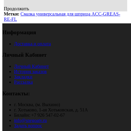
Продолжить
Метки:
Смазка универсальная для шприца ACC-GREAS-
RE-FL
Информация
Доставка и оплата
Личный Кабинет
Личный Кабинет
История заказов
Закладки
Рассылка
Контакты:
г. Москва, (м. Выхино)
г. Хотьково, 1-ая Хотьковская, д. 51А
Билайн: +7 926 547-02-67
info@snegoatv.ru
Задать вопрос