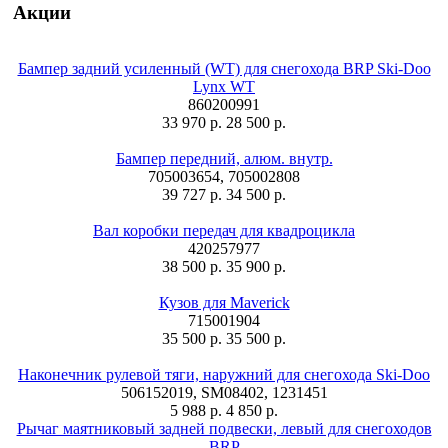
Акции
Бампер задний усиленный (WT) для снегохода BRP Ski-Doo
Lynx WT
860200991
33 970 р.
28 500 р.
Бампер передний, алюм. внутр.
705003654, 705002808
39 727 р.
34 500 р.
Вал коробки передач для квадроцикла
420257977
38 500 р.
35 900 р.
Кузов для Maverick
715001904
35 500 р.
35 500 р.
Наконечник рулевой тяги, наружний для снегохода Ski-Doo
506152019, SM08402, 1231451
5 988 р.
4 850 р.
Рычаг маятниковый задней подвески, левый для снегоходов
BRP