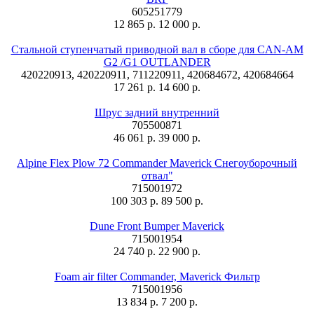
605251779
12 865 р.
12 000 р.
Стальной ступенчатый приводной вал в сборе для CAN-AM
G2 /G1 OUTLANDER
420220913, 420220911, 711220911, 420684672, 420684664
17 261 р.
14 600 р.
Шрус задний внутренний
705500871
46 061 р.
39 000 р.
Alpine Flex Plow 72 Commander Maverick Снегоуборочный
отвал"
715001972
100 303 р.
89 500 р.
Dune Front Bumper Maverick
715001954
24 740 р.
22 900 р.
Foam air filter Commander, Maverick Фильтр
715001956
13 834 р.
7 200 р.