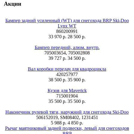
Акции
Бампер задний усиленный (WT) для снегохода BRP Ski-Doo
Lynx WT
860200991
33 970 р.
28 500 р.
Бампер передний, алюм. внутр.
705003654, 705002808
39 727 р.
34 500 р.
Вал коробки передач для квадроцикла
420257977
38 500 р.
35 900 р.
Кузов для Maverick
715001904
35 500 р.
35 500 р.
Наконечник рулевой тяги, наружний для снегохода Ski-Doo
506152019, SM08402, 1231451
5 988 р.
4 850 р.
Рычаг маятниковый задней подвески, левый для снегоходов
BRP