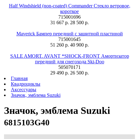
Half Windshield (non-coated) Commander Стекло ветровое,
короткое
715001696
31 667 р.
28 500 р.
Maverick Бампер передний с защитной пластиной
715001645
51 260 р.
40 900 р.
SALE AMORT. AVANT *SHOCK-FRONT Амортизатор
передний для снегохода Ski-Doo
505070171
29 490 р.
26 500 р.
Главная
Квадроциклы
Аксессуары
Значок, эмблема Suzuki
Значок, эмблема Suzuki
6815103G40