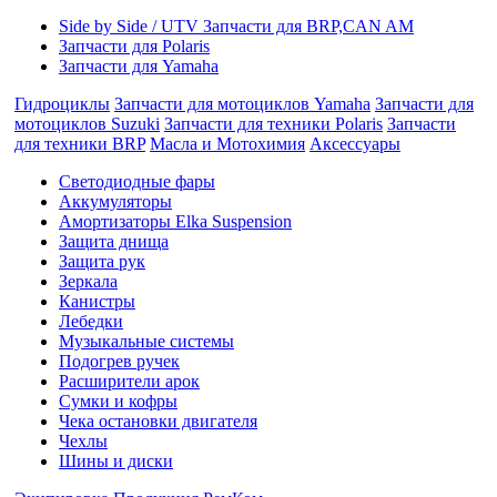
Side by Side / UTV Запчасти для BRP,CAN AM
Запчасти для Polaris
Запчасти для Yamaha
Гидроциклы
Запчасти для мотоциклов Yamaha
Запчасти для
мотоциклов Suzuki
Запчасти для техники Polaris
Запчасти
для техники BRP
Масла и Мотохимия
Аксессуары
Cветодиодные фары
Аккумуляторы
Амортизаторы Elka Suspension
Защита днища
Защита рук
Зеркала
Канистры
Лебедки
Музыкальные системы
Подогрев ручек
Расширители арок
Сумки и кофры
Чека остановки двигателя
Чехлы
Шины и диски