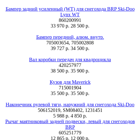
Бампер задний усиленный (WT) для снегохода BRP Ski-Doo
Lynx WT
860200991
33 970 р.
28 500 р.
Бампер передний, алюм. внутр.
705003654, 705002808
39 727 р.
34 500 р.
Вал коробки передач для квадроцикла
420257977
38 500 р.
35 900 р.
Кузов для Maverick
715001904
35 500 р.
35 500 р.
Наконечник рулевой тяги, наружний для снегохода Ski-Doo
506152019, SM08402, 1231451
5 988 р.
4 850 р.
Рычаг маятниковый задней подвески, левый для снегоходов
BRP
605251779
12 865 р.
12 000 р.