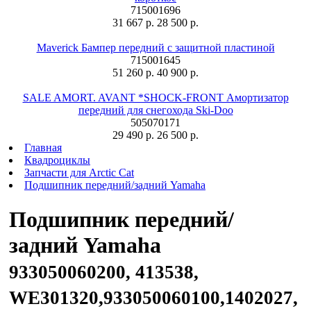
715001696
31 667 р.
28 500 р.
Maverick Бампер передний с защитной пластиной
715001645
51 260 р.
40 900 р.
SALE AMORT. AVANT *SHOCK-FRONT Амортизатор
передний для снегохода Ski-Doo
505070171
29 490 р.
26 500 р.
Главная
Квадроциклы
Запчасти для Arctic Cat
Подшипник передний/задний Yamaha
Подшипник передний/
задний Yamaha
933050060200, 413538,
WE301320,933050060100,1402027,