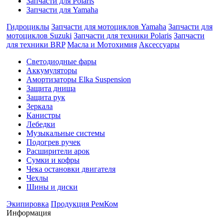
Запчасти для Polaris
Запчасти для Yamaha
Гидроциклы
Запчасти для мотоциклов Yamaha
Запчасти для
мотоциклов Suzuki
Запчасти для техники Polaris
Запчасти
для техники BRP
Масла и Мотохимия
Аксессуары
Cветодиодные фары
Аккумуляторы
Амортизаторы Elka Suspension
Защита днища
Защита рук
Зеркала
Канистры
Лебедки
Музыкальные системы
Подогрев ручек
Расширители арок
Сумки и кофры
Чека остановки двигателя
Чехлы
Шины и диски
Экипировка
Продукция РемКом
Информация