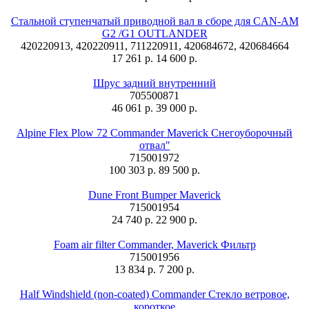
Стальной ступенчатый приводной вал в сборе для CAN-AM
G2 /G1 OUTLANDER
420220913, 420220911, 711220911, 420684672, 420684664
17 261 р.
14 600 р.
Шрус задний внутренний
705500871
46 061 р.
39 000 р.
Alpine Flex Plow 72 Commander Maverick Снегоуборочный
отвал"
715001972
100 303 р.
89 500 р.
Dune Front Bumper Maverick
715001954
24 740 р.
22 900 р.
Foam air filter Commander, Maverick Фильтр
715001956
13 834 р.
7 200 р.
Half Windshield (non-coated) Commander Стекло ветровое,
короткое