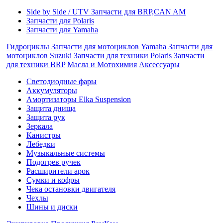
Side by Side / UTV Запчасти для BRP,CAN AM
Запчасти для Polaris
Запчасти для Yamaha
Гидроциклы
Запчасти для мотоциклов Yamaha
Запчасти для
мотоциклов Suzuki
Запчасти для техники Polaris
Запчасти
для техники BRP
Масла и Мотохимия
Аксессуары
Cветодиодные фары
Аккумуляторы
Амортизаторы Elka Suspension
Защита днища
Защита рук
Зеркала
Канистры
Лебедки
Музыкальные системы
Подогрев ручек
Расширители арок
Сумки и кофры
Чека остановки двигателя
Чехлы
Шины и диски