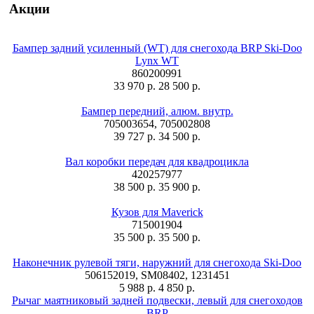
Акции
Бампер задний усиленный (WT) для снегохода BRP Ski-Doo
Lynx WT
860200991
33 970 р.
28 500 р.
Бампер передний, алюм. внутр.
705003654, 705002808
39 727 р.
34 500 р.
Вал коробки передач для квадроцикла
420257977
38 500 р.
35 900 р.
Кузов для Maverick
715001904
35 500 р.
35 500 р.
Наконечник рулевой тяги, наружний для снегохода Ski-Doo
506152019, SM08402, 1231451
5 988 р.
4 850 р.
Рычаг маятниковый задней подвески, левый для снегоходов
BRP