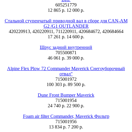
605251779
12 865 р.
12 000 р.
Стальной ступенчатый приводной вал в сборе для CAN-AM
G2 /G1 OUTLANDER
420220913, 420220911, 711220911, 420684672, 420684664
17 261 р.
14 600 р.
Шрус задний внутренний
705500871
46 061 р.
39 000 р.
Alpine Flex Plow 72 Commander Maverick Снегоуборочный
отвал"
715001972
100 303 р.
89 500 р.
Dune Front Bumper Maverick
715001954
24 740 р.
22 900 р.
Foam air filter Commander, Maverick Фильтр
715001956
13 834 р.
7 200 р.