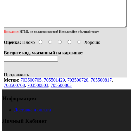
Внимание:
HTML не поддерживается! Используйте обычный текст.
Оценка:
Плохо
Хорошо
Введите код, указанный на картинке:
Продолжить
Метки:
703500705
,
705501429
,
703500720
,
705500817
,
703500768
,
703500803
,
705500863
Информация
Доставка и оплата
Личный Кабинет