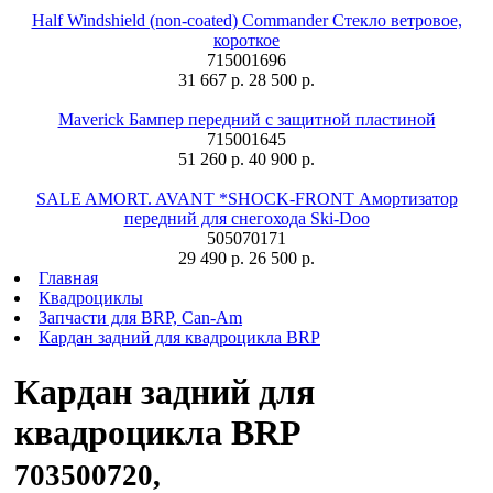
Half Windshield (non-coated) Commander Стекло ветровое,
короткое
715001696
31 667 р.
28 500 р.
Maverick Бампер передний с защитной пластиной
715001645
51 260 р.
40 900 р.
SALE AMORT. AVANT *SHOCK-FRONT Амортизатор
передний для снегохода Ski-Doo
505070171
29 490 р.
26 500 р.
Главная
Квадроциклы
Запчасти для BRP, Can-Am
Кардан задний для квадроцикла BRP
Кардан задний для
квадроцикла BRP
703500720,