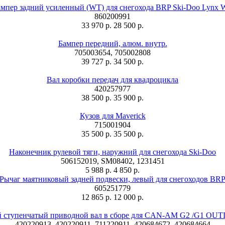
мпер задний усиленный (WT) для снегохода BRP Ski-Doo Lynx
860200991
33 970 р.
28 500 р.
Бампер передний, алюм. внутр.
705003654, 705002808
39 727 р.
34 500 р.
Вал коробки передач для квадроцикла
420257977
38 500 р.
35 900 р.
Кузов для Maverick
715001904
35 500 р.
35 500 р.
Наконечник рулевой тяги, наружний для снегохода Ski-Doo
506152019, SM08402, 1231451
5 988 р.
4 850 р.
Рычаг маятниковый задней подвески, левый для снегоходов BR
605251779
12 865 р.
12 000 р.
й ступенчатый приводной вал в сборе для CAN-AM G2 /G1 O
420220913, 420220911, 711220911, 420684672, 420684664