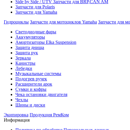
Side by Side / UTV Запчасти для BRP,CAN AM
Запчасти для Polaris
Запчасти для Yamaha
Гидроциклы
Запчасти для мотоциклов Yamaha
Запчасти для м
Cветодиодные фары
Аккумуляторы
Амортизаторы Elka Suspension
Защита днища
Защита рук
Зеркала
Канистры
Лебедки
Музыкальные системы
Подогрев ручек
Расширители арок
Сумки и кофры
Чека остановки двигателя
Чехлы
Шины и диски
Экипировка
Продукция РемКом
Информация
Политика по обработке Персональных данных