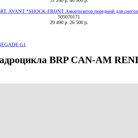
51 260 р.
40 900 р.
T. AVANT *SHOCK-FRONT Амортизатор передний для снегохо
505070171
29 490 р.
26 500 р.
ENEGADE G1
 квадроцикла BRP CAN-AM RE