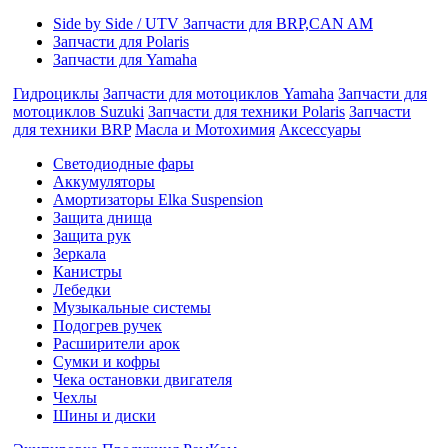
Side by Side / UTV Запчасти для BRP,CAN AM
Запчасти для Polaris
Запчасти для Yamaha
Гидроциклы
Запчасти для мотоциклов Yamaha
Запчасти для
мотоциклов Suzuki
Запчасти для техники Polaris
Запчасти
для техники BRP
Масла и Мотохимия
Аксессуары
Cветодиодные фары
Аккумуляторы
Амортизаторы Elka Suspension
Защита днища
Защита рук
Зеркала
Канистры
Лебедки
Музыкальные системы
Подогрев ручек
Расширители арок
Сумки и кофры
Чека остановки двигателя
Чехлы
Шины и диски