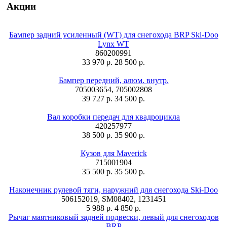
Акции
Бампер задний усиленный (WT) для снегохода BRP Ski-Doo
Lynx WT
860200991
33 970 р.
28 500 р.
Бампер передний, алюм. внутр.
705003654, 705002808
39 727 р.
34 500 р.
Вал коробки передач для квадроцикла
420257977
38 500 р.
35 900 р.
Кузов для Maverick
715001904
35 500 р.
35 500 р.
Наконечник рулевой тяги, наружний для снегохода Ski-Doo
506152019, SM08402, 1231451
5 988 р.
4 850 р.
Рычаг маятниковый задней подвески, левый для снегоходов
BRP