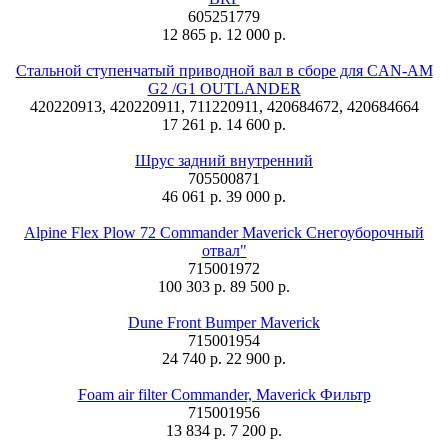
605251779
12 865 р.
12 000 р.
Стальной ступенчатый приводной вал в сборе для CAN-AM
G2 /G1 OUTLANDER
420220913, 420220911, 711220911, 420684672, 420684664
17 261 р.
14 600 р.
Шрус задний внутренний
705500871
46 061 р.
39 000 р.
Alpine Flex Plow 72 Commander Maverick Снегоуборочный
отвал"
715001972
100 303 р.
89 500 р.
Dune Front Bumper Maverick
715001954
24 740 р.
22 900 р.
Foam air filter Commander, Maverick Фильтр
715001956
13 834 р.
7 200 р.