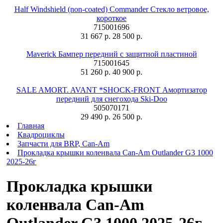
Half Windshield (non-coated) Commander Стекло ветровое,
короткое
715001696
31 667 р.
28 500 р.
Maverick Бампер передний с защитной пластиной
715001645
51 260 р.
40 900 р.
SALE AMORT. AVANT *SHOCK-FRONT Амортизатор
передний для снегохода Ski-Doo
505070171
29 490 р.
26 500 р.
Главная
Квадроциклы
Запчасти для BRP, Can-Am
Прокладка крышки коленвала Can-Am Outlander G3 1000
2025-26г
Прокладка крышки
коленвала Can-Am
Outlander G3 1000 2025-26г