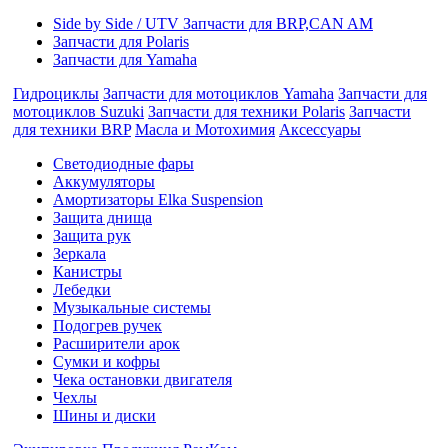
Side by Side / UTV Запчасти для BRP,CAN AM
Запчасти для Polaris
Запчасти для Yamaha
Гидроциклы
Запчасти для мотоциклов Yamaha
Запчасти для
мотоциклов Suzuki
Запчасти для техники Polaris
Запчасти
для техники BRP
Масла и Мотохимия
Аксессуары
Cветодиодные фары
Аккумуляторы
Амортизаторы Elka Suspension
Защита днища
Защита рук
Зеркала
Канистры
Лебедки
Музыкальные системы
Подогрев ручек
Расширители арок
Сумки и кофры
Чека остановки двигателя
Чехлы
Шины и диски