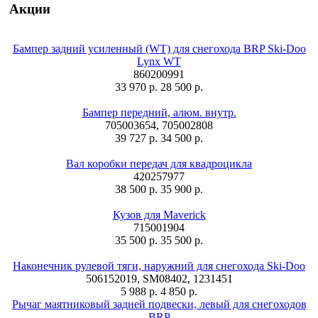
Акции
Бампер задний усиленный (WT) для снегохода BRP Ski-Doo
Lynx WT
860200991
33 970 р.
28 500 р.
Бампер передний, алюм. внутр.
705003654, 705002808
39 727 р.
34 500 р.
Вал коробки передач для квадроцикла
420257977
38 500 р.
35 900 р.
Кузов для Maverick
715001904
35 500 р.
35 500 р.
Наконечник рулевой тяги, наружний для снегохода Ski-Doo
506152019, SM08402, 1231451
5 988 р.
4 850 р.
Рычаг маятниковый задней подвески, левый для снегоходов
BRP