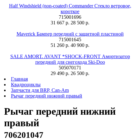
Half Windshield (non-coated) Commander Стекло ветровое,
короткое
715001696
31 667 р.
28 500 р.
Maverick Бампер передний с защитной пластиной
715001645
51 260 р.
40 900 р.
SALE AMORT. AVANT *SHOCK-FRONT Амортизатор
передний для снегохода Ski-Doo
505070171
29 490 р.
26 500 р.
Главная
Квадроциклы
Запчасти для BRP, Can-Am
Рычаг передний нижний правый
Рычаг передний нижний
правый
706201047