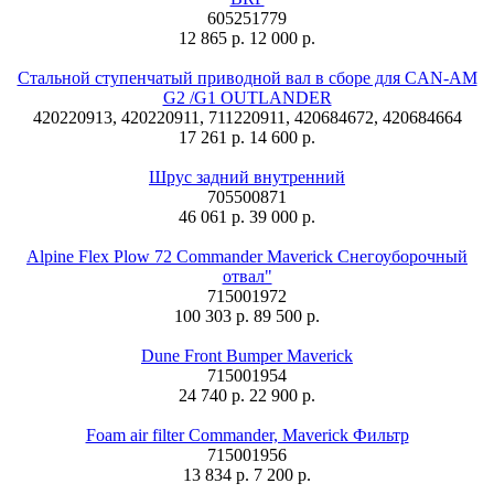
605251779
12 865 р.
12 000 р.
Стальной ступенчатый приводной вал в сборе для CAN-AM
G2 /G1 OUTLANDER
420220913, 420220911, 711220911, 420684672, 420684664
17 261 р.
14 600 р.
Шрус задний внутренний
705500871
46 061 р.
39 000 р.
Alpine Flex Plow 72 Commander Maverick Снегоуборочный
отвал"
715001972
100 303 р.
89 500 р.
Dune Front Bumper Maverick
715001954
24 740 р.
22 900 р.
Foam air filter Commander, Maverick Фильтр
715001956
13 834 р.
7 200 р.