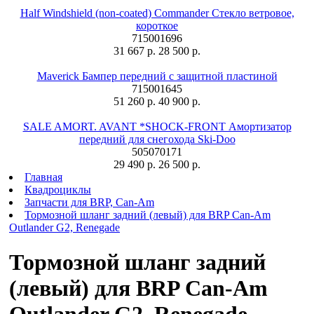
Half Windshield (non-coated) Commander Стекло ветровое,
короткое
715001696
31 667 р.
28 500 р.
Maverick Бампер передний с защитной пластиной
715001645
51 260 р.
40 900 р.
SALE AMORT. AVANT *SHOCK-FRONT Амортизатор
передний для снегохода Ski-Doo
505070171
29 490 р.
26 500 р.
Главная
Квадроциклы
Запчасти для BRP, Can-Am
Тормозной шланг задний (левый) для BRP Can-Am
Outlander G2, Renegade
Тормозной шланг задний
(левый) для BRP Can-Am
Outlander G2, Renegade