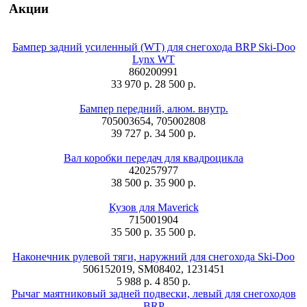
Акции
Бампер задний усиленный (WT) для снегохода BRP Ski-Doo
Lynx WT
860200991
33 970 р.
28 500 р.
Бампер передний, алюм. внутр.
705003654, 705002808
39 727 р.
34 500 р.
Вал коробки передач для квадроцикла
420257977
38 500 р.
35 900 р.
Кузов для Maverick
715001904
35 500 р.
35 500 р.
Наконечник рулевой тяги, наружний для снегохода Ski-Doo
506152019, SM08402, 1231451
5 988 р.
4 850 р.
Рычаг маятниковый задней подвески, левый для снегоходов
BRP