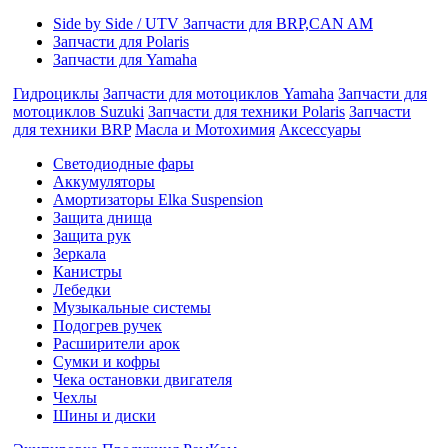
Side by Side / UTV Запчасти для BRP,CAN AM
Запчасти для Polaris
Запчасти для Yamaha
Гидроциклы
Запчасти для мотоциклов Yamaha
Запчасти для
мотоциклов Suzuki
Запчасти для техники Polaris
Запчасти
для техники BRP
Масла и Мотохимия
Аксессуары
Cветодиодные фары
Аккумуляторы
Амортизаторы Elka Suspension
Защита днища
Защита рук
Зеркала
Канистры
Лебедки
Музыкальные системы
Подогрев ручек
Расширители арок
Сумки и кофры
Чека остановки двигателя
Чехлы
Шины и диски