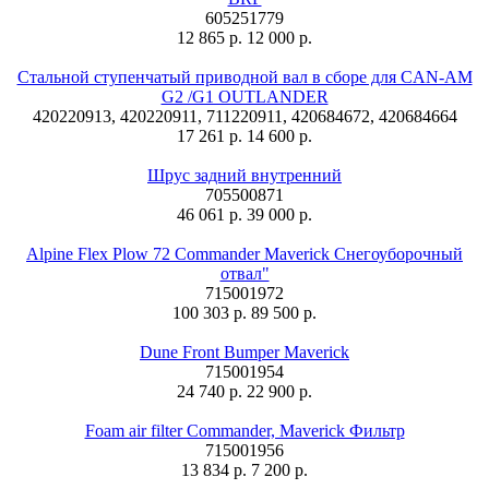
605251779
12 865 р.
12 000 р.
Стальной ступенчатый приводной вал в сборе для CAN-AM
G2 /G1 OUTLANDER
420220913, 420220911, 711220911, 420684672, 420684664
17 261 р.
14 600 р.
Шрус задний внутренний
705500871
46 061 р.
39 000 р.
Alpine Flex Plow 72 Commander Maverick Снегоуборочный
отвал"
715001972
100 303 р.
89 500 р.
Dune Front Bumper Maverick
715001954
24 740 р.
22 900 р.
Foam air filter Commander, Maverick Фильтр
715001956
13 834 р.
7 200 р.