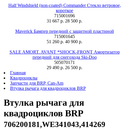
Half Windshield (non-coated) Commander Стекло ветровое,
короткое
715001696
31 667 р.
28 500 р.
Maverick Бампер передний с защитной пластиной
715001645
51 260 р.
40 900 р.
SALE AMORT. AVANT *SHOCK-FRONT Амортизатор
передний для снегохода Ski-Doo
505070171
29 490 р.
26 500 р.
Главная
Квадроциклы
Запчасти для BRP, Can-Am
Втулка рычага для квадроциклов BRP
Втулка рычага для
квадроциклов BRP
706200181,WE341043,414269