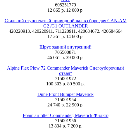
605251779
12 865 р.
12 000 р.
Стальной ступенчатый приводной вал в сборе для CAN-AM
G2 /G1 OUTLANDER
420220913, 420220911, 711220911, 420684672, 420684664
17 261 р.
14 600 р.
Шрус задний внутренний
705500871
46 061 р.
39 000 р.
Alpine Flex Plow 72 Commander Maverick Снегоуборочный
отвал"
715001972
100 303 р.
89 500 р.
Dune Front Bumper Maverick
715001954
24 740 р.
22 900 р.
Foam air filter Commander, Maverick Фильтр
715001956
13 834 р.
7 200 р.