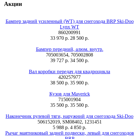
Акции
Бампер задний усиленный (WT) для снегохода BRP Ski-Doo
Lynx WT
860200991
33 970 р.
28 500 р.
Бампер передний, алюм. внутр.
705003654, 705002808
39 727 р.
34 500 р.
Вал коробки передач для квадроцикла
420257977
38 500 р.
35 900 р.
Кузов для Maverick
715001904
35 500 р.
35 500 р.
Наконечник рулевой тяги, наружний для снегохода Ski-Doo
506152019, SM08402, 1231451
5 988 р.
4 850 р.
Рычаг маятниковый задней подвески, левый для снегоходов
BRP