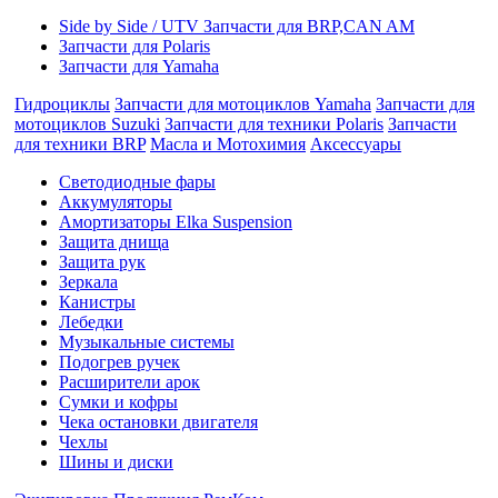
Side by Side / UTV Запчасти для BRP,CAN AM
Запчасти для Polaris
Запчасти для Yamaha
Гидроциклы
Запчасти для мотоциклов Yamaha
Запчасти для
мотоциклов Suzuki
Запчасти для техники Polaris
Запчасти
для техники BRP
Масла и Мотохимия
Аксессуары
Cветодиодные фары
Аккумуляторы
Амортизаторы Elka Suspension
Защита днища
Защита рук
Зеркала
Канистры
Лебедки
Музыкальные системы
Подогрев ручек
Расширители арок
Сумки и кофры
Чека остановки двигателя
Чехлы
Шины и диски