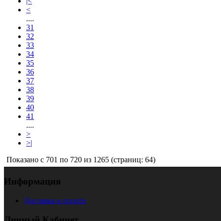
|<
<
....
31
32
33
34
35
36
37
38
39
40
41
....
>
>|
Показано с 701 по 720 из 1265 (страниц: 64)
Информация
Доставка и оплата
Личный Кабинет