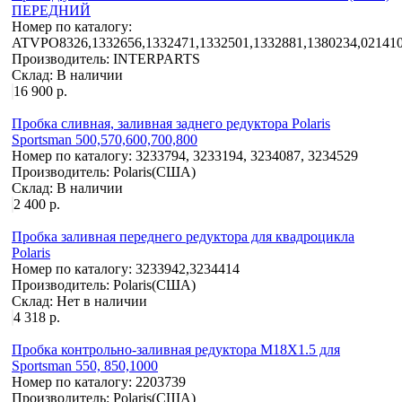
ПЕРЕДНИЙ
Номер по каталогу:
ATVPO8326,1332656,1332471,1332501,1332881,1380234,02141
Производитель:
INTERPARTS
Склад:
В наличии
16 900 р.
Пробка cливная, заливная заднего редуктора Polaris
Sportsman 500,570,600,700,800
Номер по каталогу:
3233794, 3233194, 3234087, 3234529
Производитель:
Polaris(США)
Склад:
В наличии
2 400 р.
Пробка заливная переднего редуктора для квадроцикла
Polaris
Номер по каталогу:
3233942,3234414
Производитель:
Polaris(США)
Склад:
Нет в наличии
4 318 р.
Пробка контрольно-заливная редуктора M18X1.5 для
Sportsman 550, 850,1000
Номер по каталогу:
2203739
Производитель:
Polaris(США)