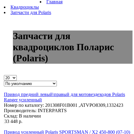
Главная
Квадроциклы
Запчасти для Polaris
Запчасти для
квадроциклов Поларис
(Polaris)
Привод предний левый\правый для мотовездеходов Polaris
Ranger усиленный
Номер по каталогу:
201308F01B001 ,ATVPO8309,1332423
Производитель:
INTERPARTS
Склад:
В наличии
33 448 р.
Привод усиленный Polaris SPORTSMAN / X2 450-800 (07-10)