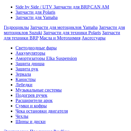
Side by Side / UTV Запчасти для BRP,CAN AM
Запчасти для Polaris
Запчасти для Yamaha
Гидроциклы
Запчасти для мотоциклов Yamaha
Запчасти для
мотоциклов Suzuki
Запчасти для техники Polaris
Запчасти
для техники BRP
Масла и Мотохимия
Аксессуары
Cветодиодные фары
Аккумуляторы
Амортизаторы Elka Suspension
Защита днища
Защита рук
Зеркала
Канистры
Лебедки
Музыкальные системы
Подогрев ручек
Расширители арок
Сумки и кофры
Чека остановки двигателя
Чехлы
Шины и диски