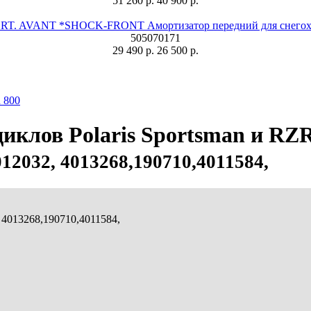
51 260 р.
40 900 р.
T. AVANT *SHOCK-FRONT Амортизатор передний для снегохо
505070171
29 490 р.
26 500 р.
R 800
иклов Polaris Sportsman и RZ
12032, 4013268,190710,4011584,
4013268,190710,4011584,