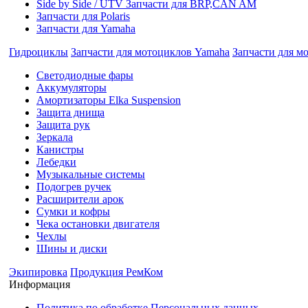
Side by Side / UTV Запчасти для BRP,CAN AM
Запчасти для Polaris
Запчасти для Yamaha
Гидроциклы
Запчасти для мотоциклов Yamaha
Запчасти для м
Cветодиодные фары
Аккумуляторы
Амортизаторы Elka Suspension
Защита днища
Защита рук
Зеркала
Канистры
Лебедки
Музыкальные системы
Подогрев ручек
Расширители арок
Сумки и кофры
Чека остановки двигателя
Чехлы
Шины и диски
Экипировка
Продукция РемКом
Информация
Политика по обработке Персональных данных