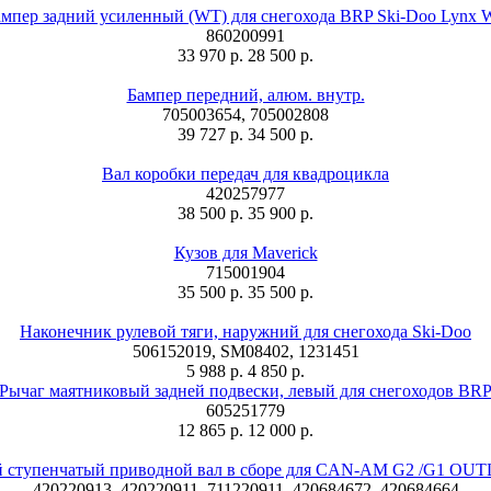
мпер задний усиленный (WT) для снегохода BRP Ski-Doo Lynx
860200991
33 970 р.
28 500 р.
Бампер передний, алюм. внутр.
705003654, 705002808
39 727 р.
34 500 р.
Вал коробки передач для квадроцикла
420257977
38 500 р.
35 900 р.
Кузов для Maverick
715001904
35 500 р.
35 500 р.
Наконечник рулевой тяги, наружний для снегохода Ski-Doo
506152019, SM08402, 1231451
5 988 р.
4 850 р.
Рычаг маятниковый задней подвески, левый для снегоходов BR
605251779
12 865 р.
12 000 р.
й ступенчатый приводной вал в сборе для CAN-AM G2 /G1 O
420220913, 420220911, 711220911, 420684672, 420684664