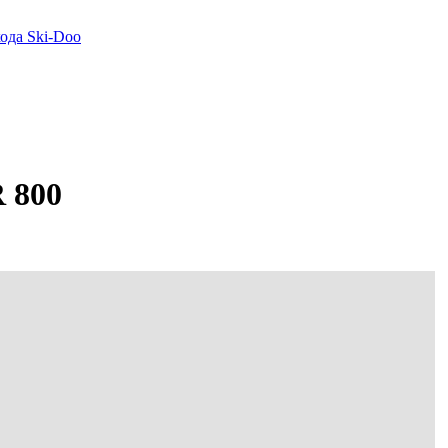
да Ski-Doo
R 800