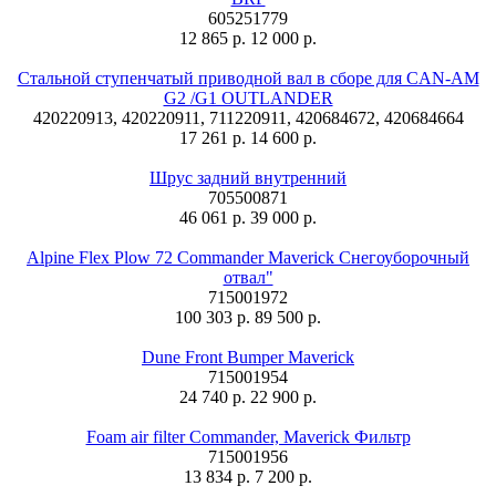
605251779
12 865 р.
12 000 р.
Стальной ступенчатый приводной вал в сборе для CAN-AM
G2 /G1 OUTLANDER
420220913, 420220911, 711220911, 420684672, 420684664
17 261 р.
14 600 р.
Шрус задний внутренний
705500871
46 061 р.
39 000 р.
Alpine Flex Plow 72 Commander Maverick Снегоуборочный
отвал"
715001972
100 303 р.
89 500 р.
Dune Front Bumper Maverick
715001954
24 740 р.
22 900 р.
Foam air filter Commander, Maverick Фильтр
715001956
13 834 р.
7 200 р.