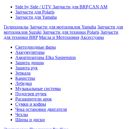
Side by Side / UTV Запчасти для BRP,CAN AM
Запчасти для Polaris
Запчасти для Yamaha
Гидроциклы
Запчасти для мотоциклов Yamaha
Запчасти для
мотоциклов Suzuki
Запчасти для техники Polaris
Запчасти
для техники BRP
Масла и Мотохимия
Аксессуары
Cветодиодные фары
Аккумуляторы
Амортизаторы Elka Suspension
Защита днища
Защита рук
Зеркала
Канистры
Лебедки
Музыкальные системы
Подогрев ручек
Расширители арок
Сумки и кофры
Чека остановки двигателя
Чехлы
Шины и диски