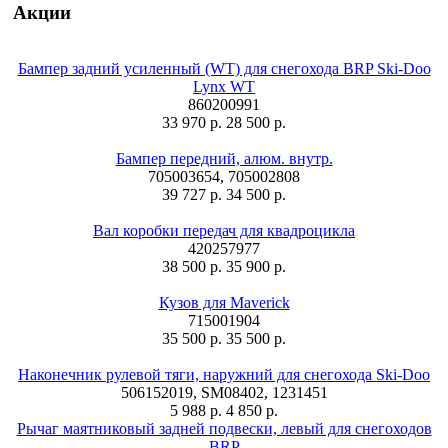
Акции
Бампер задний усиленный (WT) для снегохода BRP Ski-Doo
Lynx WT
860200991
33 970 р.
28 500 р.
Бампер передний, алюм. внутр.
705003654, 705002808
39 727 р.
34 500 р.
Вал коробки передач для квадроцикла
420257977
38 500 р.
35 900 р.
Кузов для Maverick
715001904
35 500 р.
35 500 р.
Наконечник рулевой тяги, наружний для снегохода Ski-Doo
506152019, SM08402, 1231451
5 988 р.
4 850 р.
Рычаг маятниковый задней подвески, левый для снегоходов
BRP