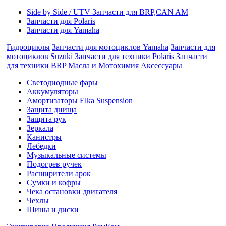
Side by Side / UTV Запчасти для BRP,CAN AM
Запчасти для Polaris
Запчасти для Yamaha
Гидроциклы
Запчасти для мотоциклов Yamaha
Запчасти для
мотоциклов Suzuki
Запчасти для техники Polaris
Запчасти
для техники BRP
Масла и Мотохимия
Аксессуары
Cветодиодные фары
Аккумуляторы
Амортизаторы Elka Suspension
Защита днища
Защита рук
Зеркала
Канистры
Лебедки
Музыкальные системы
Подогрев ручек
Расширители арок
Сумки и кофры
Чека остановки двигателя
Чехлы
Шины и диски