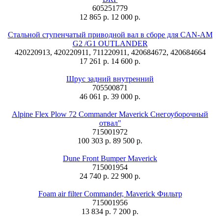
605251779
12 865 р.
12 000 р.
Стальной ступенчатый приводной вал в сборе для CAN-AM
G2 /G1 OUTLANDER
420220913, 420220911, 711220911, 420684672, 420684664
17 261 р.
14 600 р.
Шрус задний внутренний
705500871
46 061 р.
39 000 р.
Alpine Flex Plow 72 Commander Maverick Снегоуборочный
отвал"
715001972
100 303 р.
89 500 р.
Dune Front Bumper Maverick
715001954
24 740 р.
22 900 р.
Foam air filter Commander, Maverick Фильтр
715001956
13 834 р.
7 200 р.