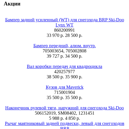
Акции
Бампер задний усиленный (WT) для снегохода BRP Ski-Doo
Lynx WT
860200991
33 970 р.
28 500 р.
Бампер передний, алюм. внутр.
705003654, 705002808
39 727 р.
34 500 р.
Вал коробки передач для квадроцикла
420257977
38 500 р.
35 900 р.
Кузов для Maverick
715001904
35 500 р.
35 500 р.
Наконечник рулевой тяги, наружний для снегохода Ski-Doo
506152019, SM08402, 1231451
5 988 р.
4 850 р.
Рычаг маятниковый задней подвески, левый для снегоходов
BRP