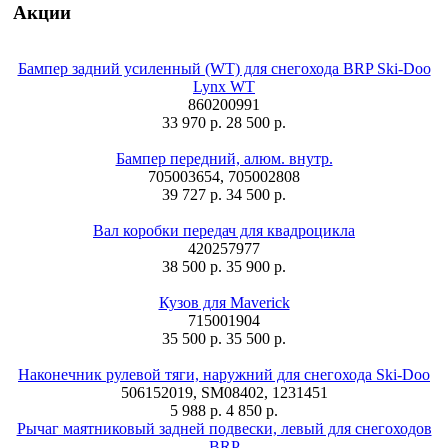
Акции
Бампер задний усиленный (WT) для снегохода BRP Ski-Doo
Lynx WT
860200991
33 970 р.
28 500 р.
Бампер передний, алюм. внутр.
705003654, 705002808
39 727 р.
34 500 р.
Вал коробки передач для квадроцикла
420257977
38 500 р.
35 900 р.
Кузов для Maverick
715001904
35 500 р.
35 500 р.
Наконечник рулевой тяги, наружний для снегохода Ski-Doo
506152019, SM08402, 1231451
5 988 р.
4 850 р.
Рычаг маятниковый задней подвески, левый для снегоходов
BRP