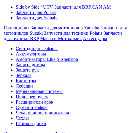
Side by Side / UTV Запчасти для BRP,CAN AM
Запчасти для Polaris
Запчасти для Yamaha
Гидроциклы
Запчасти для мотоциклов Yamaha
Запчасти для
мотоциклов Suzuki
Запчасти для техники Polaris
Запчасти
для техники BRP
Масла и Мотохимия
Аксессуары
Cветодиодные фары
Аккумуляторы
Амортизаторы Elka Suspension
Защита днища
Защита рук
Зеркала
Канистры
Лебедки
Музыкальные системы
Подогрев ручек
Расширители арок
Сумки и кофры
Чека остановки двигателя
Чехлы
Шины и диски