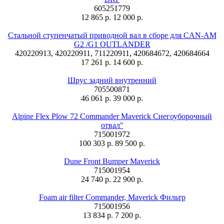
605251779
12 865 р.
12 000 р.
Стальной ступенчатый приводной вал в сборе для CAN-AM
G2 /G1 OUTLANDER
420220913, 420220911, 711220911, 420684672, 420684664
17 261 р.
14 600 р.
Шрус задний внутренний
705500871
46 061 р.
39 000 р.
Alpine Flex Plow 72 Commander Maverick Снегоуборочный
отвал"
715001972
100 303 р.
89 500 р.
Dune Front Bumper Maverick
715001954
24 740 р.
22 900 р.
Foam air filter Commander, Maverick Фильтр
715001956
13 834 р.
7 200 р.