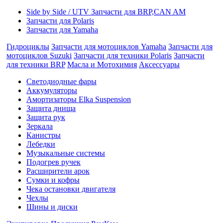
Side by Side / UTV Запчасти для BRP,CAN AM
Запчасти для Polaris
Запчасти для Yamaha
Гидроциклы
Запчасти для мотоциклов Yamaha
Запчасти для
мотоциклов Suzuki
Запчасти для техники Polaris
Запчасти
для техники BRP
Масла и Мотохимия
Аксессуары
Cветодиодные фары
Аккумуляторы
Амортизаторы Elka Suspension
Защита днища
Защита рук
Зеркала
Канистры
Лебедки
Музыкальные системы
Подогрев ручек
Расширители арок
Сумки и кофры
Чека остановки двигателя
Чехлы
Шины и диски