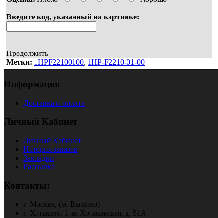
Введите код, указанный на картинке:
Продолжить
Метки:
1HPF22100100
,
1HP-F2210-01-00
Информация
Доставка и оплата
Личный Кабинет
Личный Кабинет
История заказов
Закладки
Рассылка
Контакты:
г. Москва, (м. Выхино)
г. Хотьково, 1-ая Хотьковская, д. 51А