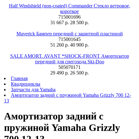
Half Windshield (non-coated) Commander Стекло ветровое,
короткое
715001696
31 667 р.
28 500 р.
Maverick Бампер передний с защитной пластиной
715001645
51 260 р.
40 900 р.
SALE AMORT. AVANT *SHOCK-FRONT Амортизатор
передний для снегохода Ski-Doo
505070171
29 490 р.
26 500 р.
Главная
Квадроциклы
Запчасти для Yamaha
Амортизатор задний с пружиной Yamaha Grizzly 700 12-
13
Амортизатор задний с
пружиной Yamaha Grizzly
700 12-13