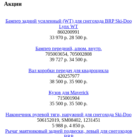
Акции
Бампер задний усиленный (WT) для снегохода BRP Ski-Doo
Lynx WT
860200991
33 970 р.
28 500 р.
Бампер передний, алюм. внутр.
705003654, 705002808
39 727 р.
34 500 р.
Вал коробки передач для квадроцикла
420257977
38 500 р.
35 900 р.
Кузов для Maverick
715001904
35 500 р.
35 500 р.
Наконечник рулевой тяги, наружний для снегохода Ski-Doo
506152019, SM08402, 1231451
5 988 р.
4 850 р.
Рычаг маятниковый задней подвески, левый для снегоходов
BRP