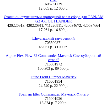
605251779
12 865 р.
12 000 р.
Стальной ступенчатый приводной вал в сборе для CAN-AM
G2 /G1 OUTLANDER
420220913, 420220911, 711220911, 420684672, 420684664
17 261 р.
14 600 р.
Шрус задний внутренний
705500871
46 061 р.
39 000 р.
Alpine Flex Plow 72 Commander Maverick Снегоуборочный
отвал"
715001972
100 303 р.
89 500 р.
Dune Front Bumper Maverick
715001954
24 740 р.
22 900 р.
Foam air filter Commander, Maverick Фильтр
715001956
13 834 р.
7 200 р.