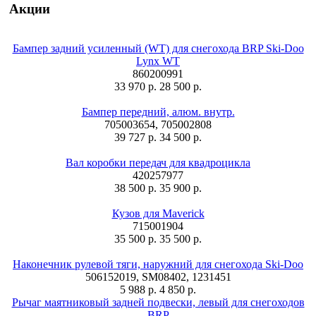
Акции
Бампер задний усиленный (WT) для снегохода BRP Ski-Doo
Lynx WT
860200991
33 970 р.
28 500 р.
Бампер передний, алюм. внутр.
705003654, 705002808
39 727 р.
34 500 р.
Вал коробки передач для квадроцикла
420257977
38 500 р.
35 900 р.
Кузов для Maverick
715001904
35 500 р.
35 500 р.
Наконечник рулевой тяги, наружний для снегохода Ski-Doo
506152019, SM08402, 1231451
5 988 р.
4 850 р.
Рычаг маятниковый задней подвески, левый для снегоходов
BRP