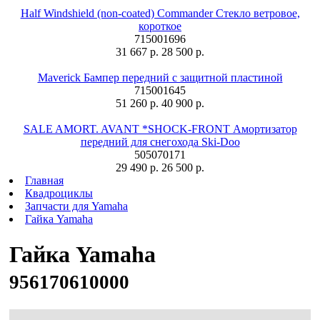
Half Windshield (non-coated) Commander Стекло ветровое,
короткое
715001696
31 667 р.
28 500 р.
Maverick Бампер передний с защитной пластиной
715001645
51 260 р.
40 900 р.
SALE AMORT. AVANT *SHOCK-FRONT Амортизатор
передний для снегохода Ski-Doo
505070171
29 490 р.
26 500 р.
Главная
Квадроциклы
Запчасти для Yamaha
Гайка Yamaha
Гайка Yamaha
956170610000