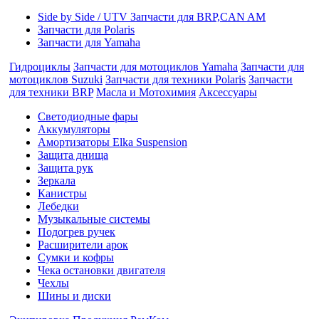
Side by Side / UTV Запчасти для BRP,CAN AM
Запчасти для Polaris
Запчасти для Yamaha
Гидроциклы
Запчасти для мотоциклов Yamaha
Запчасти для
мотоциклов Suzuki
Запчасти для техники Polaris
Запчасти
для техники BRP
Масла и Мотохимия
Аксессуары
Cветодиодные фары
Аккумуляторы
Амортизаторы Elka Suspension
Защита днища
Защита рук
Зеркала
Канистры
Лебедки
Музыкальные системы
Подогрев ручек
Расширители арок
Сумки и кофры
Чека остановки двигателя
Чехлы
Шины и диски