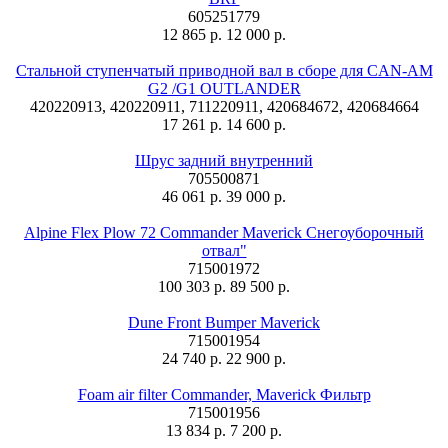
605251779
12 865 р.
12 000 р.
Стальной ступенчатый приводной вал в сборе для CAN-AM
G2 /G1 OUTLANDER
420220913, 420220911, 711220911, 420684672, 420684664
17 261 р.
14 600 р.
Шрус задний внутренний
705500871
46 061 р.
39 000 р.
Alpine Flex Plow 72 Commander Maverick Снегоуборочный
отвал"
715001972
100 303 р.
89 500 р.
Dune Front Bumper Maverick
715001954
24 740 р.
22 900 р.
Foam air filter Commander, Maverick Фильтр
715001956
13 834 р.
7 200 р.