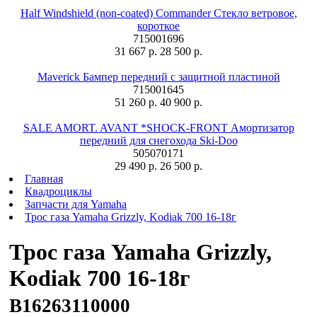
Half Windshield (non-coated) Commander Стекло ветровое,
короткое
715001696
31 667 р.
28 500 р.
Maverick Бампер передний с защитной пластиной
715001645
51 260 р.
40 900 р.
SALE AMORT. AVANT *SHOCK-FRONT Амортизатор
передний для снегохода Ski-Doo
505070171
29 490 р.
26 500 р.
Главная
Квадроциклы
Запчасти для Yamaha
Трос газа Yamaha Grizzly, Kodiak 700 16-18г
Трос газа Yamaha Grizzly,
Kodiak 700 16-18г
B16263110000