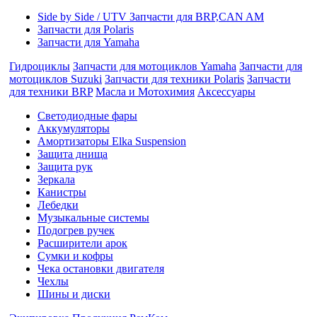
Side by Side / UTV Запчасти для BRP,CAN AM
Запчасти для Polaris
Запчасти для Yamaha
Гидроциклы
Запчасти для мотоциклов Yamaha
Запчасти для
мотоциклов Suzuki
Запчасти для техники Polaris
Запчасти
для техники BRP
Масла и Мотохимия
Аксессуары
Cветодиодные фары
Аккумуляторы
Амортизаторы Elka Suspension
Защита днища
Защита рук
Зеркала
Канистры
Лебедки
Музыкальные системы
Подогрев ручек
Расширители арок
Сумки и кофры
Чека остановки двигателя
Чехлы
Шины и диски