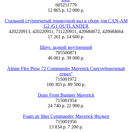
605251779
12 865 р.
12 000 р.
Стальной ступенчатый приводной вал в сборе для CAN-AM
G2 /G1 OUTLANDER
420220913, 420220911, 711220911, 420684672, 420684664
17 261 р.
14 600 р.
Шрус задний внутренний
705500871
46 061 р.
39 000 р.
Alpine Flex Plow 72 Commander Maverick Снегоуборочный
отвал"
715001972
100 303 р.
89 500 р.
Dune Front Bumper Maverick
715001954
24 740 р.
22 900 р.
Foam air filter Commander, Maverick Фильтр
715001956
13 834 р.
7 200 р.