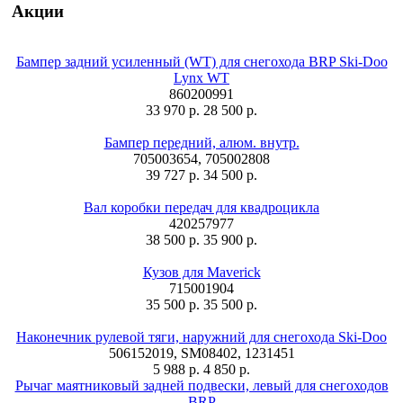
Акции
Бампер задний усиленный (WT) для снегохода BRP Ski-Doo
Lynx WT
860200991
33 970 р.
28 500 р.
Бампер передний, алюм. внутр.
705003654, 705002808
39 727 р.
34 500 р.
Вал коробки передач для квадроцикла
420257977
38 500 р.
35 900 р.
Кузов для Maverick
715001904
35 500 р.
35 500 р.
Наконечник рулевой тяги, наружний для снегохода Ski-Doo
506152019, SM08402, 1231451
5 988 р.
4 850 р.
Рычаг маятниковый задней подвески, левый для снегоходов
BRP