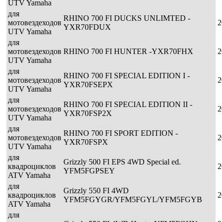
UTV Yamaha
для
RHINO 700 FI DUCKS UNLIMTED -
мотовездеходов
2
YXR70FDUX
UTV Yamaha
для
мотовездеходов
RHINO 700 FI HUNTER -YXR70FHX
2
UTV Yamaha
для
RHINO 700 FI SPECIAL EDITION I -
мотовездеходов
2
YXR70FSEPX
UTV Yamaha
для
RHINO 700 FI SPECIAL EDITION II -
мотовездеходов
2
YXR70FSP2X
UTV Yamaha
для
RHINO 700 FI SPORT EDITION -
мотовездеходов
2
YXR70FSPX
UTV Yamaha
для
Grizzly 500 FI EPS 4WD Special ed.
квадроциклов
2
YFM5FGPSEY
ATV Yamaha
для
Grizzly 550 FI 4WD
квадроциклов
2
YFM5FGYGR/YFM5FGYL/YFM5FGYB
ATV Yamaha
для