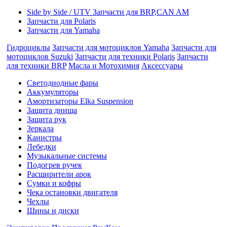
Side by Side / UTV Запчасти для BRP,CAN AM
Запчасти для Polaris
Запчасти для Yamaha
Гидроциклы
Запчасти для мотоциклов Yamaha
Запчасти для
мотоциклов Suzuki
Запчасти для техники Polaris
Запчасти
для техники BRP
Масла и Мотохимия
Аксессуары
Cветодиодные фары
Аккумуляторы
Амортизаторы Elka Suspension
Защита днища
Защита рук
Зеркала
Канистры
Лебедки
Музыкальные системы
Подогрев ручек
Расширители арок
Сумки и кофры
Чека остановки двигателя
Чехлы
Шины и диски