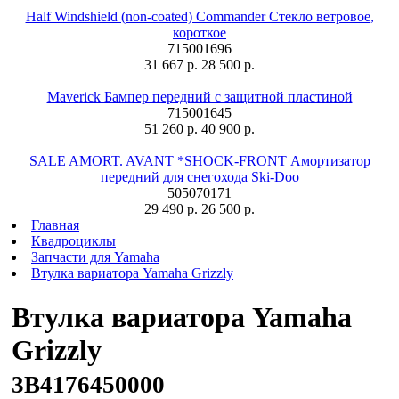
Half Windshield (non-coated) Commander Стекло ветровое,
короткое
715001696
31 667 р.
28 500 р.
Maverick Бампер передний с защитной пластиной
715001645
51 260 р.
40 900 р.
SALE AMORT. AVANT *SHOCK-FRONT Амортизатор
передний для снегохода Ski-Doo
505070171
29 490 р.
26 500 р.
Главная
Квадроциклы
Запчасти для Yamaha
Втулка вариатора Yamaha Grizzly
Втулка вариатора Yamaha
Grizzly
3B4176450000