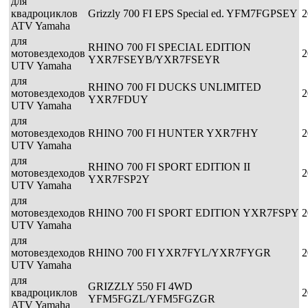
для
квадроциклов
Grizzly 700 FI EPS Special ed. YFM7FGPSEY
2
ATV Yamaha
для
RHINO 700 FI SPECIAL EDITION
мотовездеходов
2
YXR7FSEYB/YXR7FSEYR
UTV Yamaha
для
RHINO 700 FI DUCKS UNLIMITED
мотовездеходов
2
YXR7FDUY
UTV Yamaha
для
мотовездеходов
RHINO 700 FI HUNTER YXR7FHY
2
UTV Yamaha
для
RHINO 700 FI SPORT EDITION II
мотовездеходов
2
YXR7FSP2Y
UTV Yamaha
для
мотовездеходов
RHINO 700 FI SPORT EDITION YXR7FSPY
2
UTV Yamaha
для
мотовездеходов
RHINO 700 FI YXR7FYL/YXR7FYGR
2
UTV Yamaha
для
GRIZZLY 550 FI 4WD
квадроциклов
2
YFM5FGZL/YFM5FGZGR
ATV Yamaha