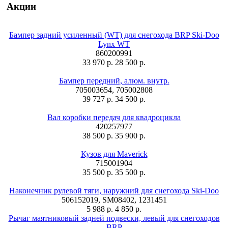
Акции
Бампер задний усиленный (WT) для снегохода BRP Ski-Doo
Lynx WT
860200991
33 970 р.
28 500 р.
Бампер передний, алюм. внутр.
705003654, 705002808
39 727 р.
34 500 р.
Вал коробки передач для квадроцикла
420257977
38 500 р.
35 900 р.
Кузов для Maverick
715001904
35 500 р.
35 500 р.
Наконечник рулевой тяги, наружний для снегохода Ski-Doo
506152019, SM08402, 1231451
5 988 р.
4 850 р.
Рычаг маятниковый задней подвески, левый для снегоходов
BRP