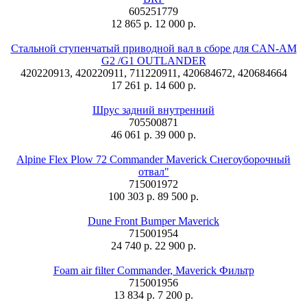
605251779
12 865 р.
12 000 р.
Стальной ступенчатый приводной вал в сборе для CAN-AM
G2 /G1 OUTLANDER
420220913, 420220911, 711220911, 420684672, 420684664
17 261 р.
14 600 р.
Шрус задний внутренний
705500871
46 061 р.
39 000 р.
Alpine Flex Plow 72 Commander Maverick Снегоуборочный
отвал"
715001972
100 303 р.
89 500 р.
Dune Front Bumper Maverick
715001954
24 740 р.
22 900 р.
Foam air filter Commander, Maverick Фильтр
715001956
13 834 р.
7 200 р.