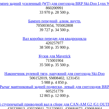
мпер задний усиленный (WT) для снегохода BRP Ski-Doo Lynx
860200991
33 970 р.
28 500 р.
Бампер передний, алюм. внутр.
705003654, 705002808
39 727 р.
34 500 р.
Вал коробки передач для квадроцикла
420257977
38 500 р.
35 900 р.
Кузов для Maverick
715001904
35 500 р.
35 500 р.
Наконечник рулевой тяги, наружний для снегохода Ski-Doo
506152019, SM08402, 1231451
5 988 р.
4 850 р.
Рычаг маятниковый задней подвески, левый для снегоходов BR
605251779
12 865 р.
12 000 р.
й ступенчатый приводной вал в сборе для CAN-AM G2 /G1 O
420220913, 420220911, 711220911, 420684672, 420684664