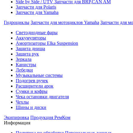
Side by Side / UTV Запчасти для BRP,CAN AM
Запчасти для Polaris
Запчасти для Yamaha
Гидроциклы
Запчасти для мотоциклов Yamaha
Запчасти для м
Cветодиодные фары
Аккумуляторы
Амортизаторы Elka Suspension
Защита днища
Защита рук
Зеркала
Канистры
Лебедки
Музыкальные системы
Подогрев ручек
Расширители арок
Сумки и кофры
Чека остановки двигателя
Чехлы
Шины и диски
Экипировка
Продукция РемКом
Информация
Политика по обработке Персональных данных