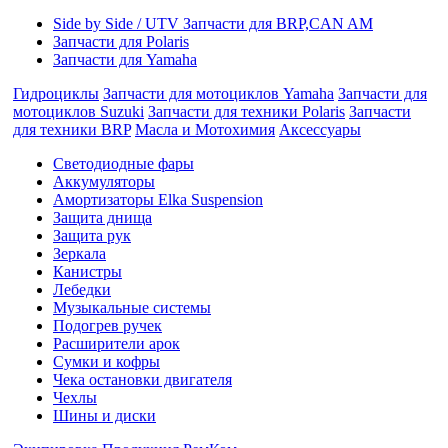
Side by Side / UTV Запчасти для BRP,CAN AM
Запчасти для Polaris
Запчасти для Yamaha
Гидроциклы
Запчасти для мотоциклов Yamaha
Запчасти для
мотоциклов Suzuki
Запчасти для техники Polaris
Запчасти
для техники BRP
Масла и Мотохимия
Аксессуары
Cветодиодные фары
Аккумуляторы
Амортизаторы Elka Suspension
Защита днища
Защита рук
Зеркала
Канистры
Лебедки
Музыкальные системы
Подогрев ручек
Расширители арок
Сумки и кофры
Чека остановки двигателя
Чехлы
Шины и диски