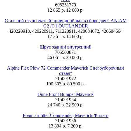
605251779
12 865 р.
12 000 р.
Стальной ступенчатый приводной вал в сборе для CAN-AM
G2 /G1 OUTLANDER
420220913, 420220911, 711220911, 420684672, 420684664
17 261 р.
14 600 р.
Шрус задний внутренний
705500871
46 061 р.
39 000 р.
Alpine Flex Plow 72 Commander Maverick Снегоуборочный
отвал"
715001972
100 303 р.
89 500 р.
Dune Front Bumper Maverick
715001954
24 740 р.
22 900 р.
Foam air filter Commander, Maverick Фильтр
715001956
13 834 р.
7 200 р.