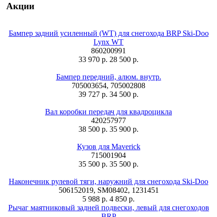
Акции
Бампер задний усиленный (WT) для снегохода BRP Ski-Doo
Lynx WT
860200991
33 970 р.
28 500 р.
Бампер передний, алюм. внутр.
705003654, 705002808
39 727 р.
34 500 р.
Вал коробки передач для квадроцикла
420257977
38 500 р.
35 900 р.
Кузов для Maverick
715001904
35 500 р.
35 500 р.
Наконечник рулевой тяги, наружний для снегохода Ski-Doo
506152019, SM08402, 1231451
5 988 р.
4 850 р.
Рычаг маятниковый задней подвески, левый для снегоходов
BRP