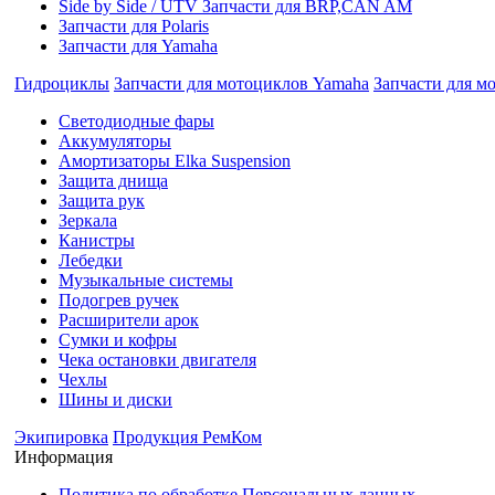
Side by Side / UTV Запчасти для BRP,CAN AM
Запчасти для Polaris
Запчасти для Yamaha
Гидроциклы
Запчасти для мотоциклов Yamaha
Запчасти для м
Cветодиодные фары
Аккумуляторы
Амортизаторы Elka Suspension
Защита днища
Защита рук
Зеркала
Канистры
Лебедки
Музыкальные системы
Подогрев ручек
Расширители арок
Сумки и кофры
Чека остановки двигателя
Чехлы
Шины и диски
Экипировка
Продукция РемКом
Информация
Политика по обработке Персональных данных