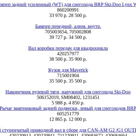
мпер задний усиленный (WT) для снегохода BRP Ski-Doo Lynx
860200991
33 970 р.
28 500 р.
Бампер передний, алюм. внутр.
705003654, 705002808
39 727 р.
34 500 р.
Вал коробки передач для квадроцикла
420257977
38 500 р.
35 900 р.
Кузов для Maverick
715001904
35 500 р.
35 500 р.
Наконечник рулевой тяги, наружний для снегохода Ski-Doo
506152019, SM08402, 1231451
5 988 р.
4 850 р.
Рычаг маятниковый задней подвески, левый для снегоходов BR
605251779
12 865 р.
12 000 р.
й ступенчатый приводной вал в сборе для CAN-AM G2 /G1 O
420220913, 420220911, 711220911, 420684672, 420684664