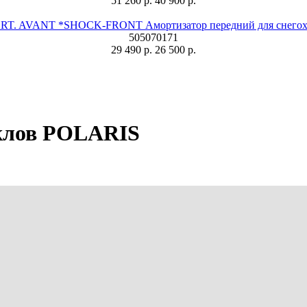
51 260 р.
40 900 р.
T. AVANT *SHOCK-FRONT Амортизатор передний для снегохо
505070171
29 490 р.
26 500 р.
иклов POLARIS