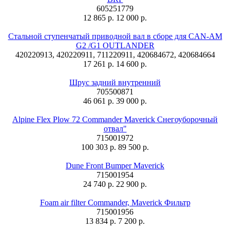
605251779
12 865 р.
12 000 р.
Стальной ступенчатый приводной вал в сборе для CAN-AM
G2 /G1 OUTLANDER
420220913, 420220911, 711220911, 420684672, 420684664
17 261 р.
14 600 р.
Шрус задний внутренний
705500871
46 061 р.
39 000 р.
Alpine Flex Plow 72 Commander Maverick Снегоуборочный
отвал"
715001972
100 303 р.
89 500 р.
Dune Front Bumper Maverick
715001954
24 740 р.
22 900 р.
Foam air filter Commander, Maverick Фильтр
715001956
13 834 р.
7 200 р.