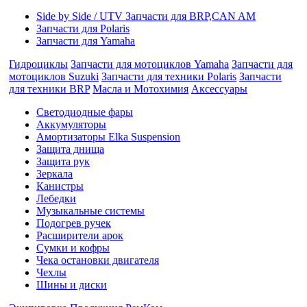
Side by Side / UTV Запчасти для BRP,CAN AM
Запчасти для Polaris
Запчасти для Yamaha
Гидроциклы
Запчасти для мотоциклов Yamaha
Запчасти для
мотоциклов Suzuki
Запчасти для техники Polaris
Запчасти
для техники BRP
Масла и Мотохимия
Аксессуары
Cветодиодные фары
Аккумуляторы
Амортизаторы Elka Suspension
Защита днища
Защита рук
Зеркала
Канистры
Лебедки
Музыкальные системы
Подогрев ручек
Расширители арок
Сумки и кофры
Чека остановки двигателя
Чехлы
Шины и диски