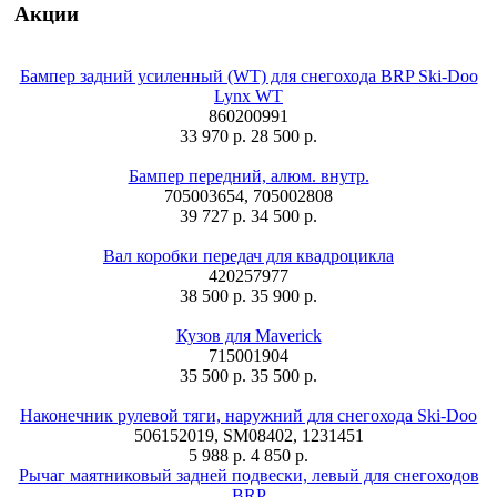
Акции
Бампер задний усиленный (WT) для снегохода BRP Ski-Doo
Lynx WT
860200991
33 970 р.
28 500 р.
Бампер передний, алюм. внутр.
705003654, 705002808
39 727 р.
34 500 р.
Вал коробки передач для квадроцикла
420257977
38 500 р.
35 900 р.
Кузов для Maverick
715001904
35 500 р.
35 500 р.
Наконечник рулевой тяги, наружний для снегохода Ski-Doo
506152019, SM08402, 1231451
5 988 р.
4 850 р.
Рычаг маятниковый задней подвески, левый для снегоходов
BRP