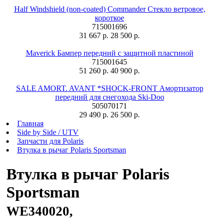
Half Windshield (non-coated) Commander Стекло ветровое,
короткое
715001696
31 667 р.
28 500 р.
Maverick Бампер передний с защитной пластиной
715001645
51 260 р.
40 900 р.
SALE AMORT. AVANT *SHOCK-FRONT Амортизатор
передний для снегохода Ski-Doo
505070171
29 490 р.
26 500 р.
Главная
Side by Side / UTV
Запчасти для Polaris
Втулка в рычаг Polaris Sportsman
Втулка в рычаг Polaris
Sportsman
WE340020,