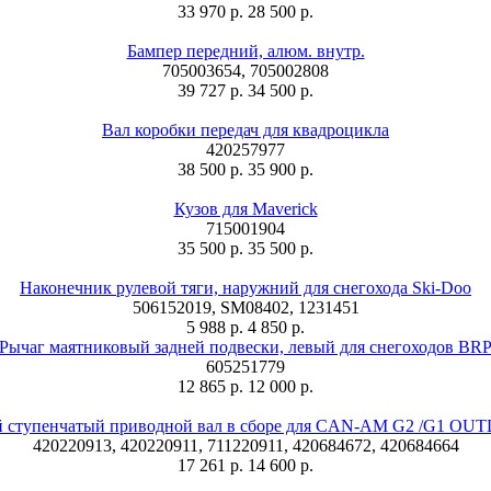
33 970 р.
28 500 р.
Бампер передний, алюм. внутр.
705003654, 705002808
39 727 р.
34 500 р.
Вал коробки передач для квадроцикла
420257977
38 500 р.
35 900 р.
Кузов для Maverick
715001904
35 500 р.
35 500 р.
Наконечник рулевой тяги, наружний для снегохода Ski-Doo
506152019, SM08402, 1231451
5 988 р.
4 850 р.
Рычаг маятниковый задней подвески, левый для снегоходов BR
605251779
12 865 р.
12 000 р.
й ступенчатый приводной вал в сборе для CAN-AM G2 /G1 O
420220913, 420220911, 711220911, 420684672, 420684664
17 261 р.
14 600 р.