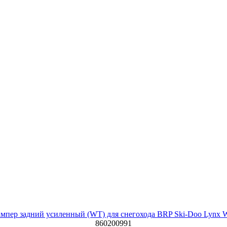
мпер задний усиленный (WT) для снегохода BRP Ski-Doo Lynx
860200991