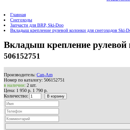
Главная
Снегоходы
Запчасти для BRP, Ski-Doo
Вкладыш крепление рулевой колонки для снегоходов Ski-D
Вкладыш крепление рулевой к
506152751
Производитель:
Can-Am
Номер по каталогу:
506152751
в наличии:
2 шт.
Цена:
1 950 р.
1 790 р.
Количество: