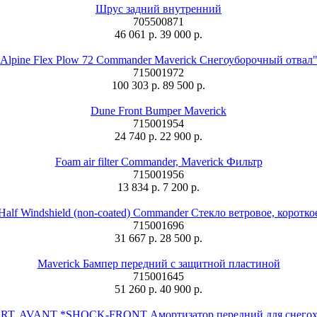
Шрус задний внутренний
705500871
46 061 р.
39 000 р.
Alpine Flex Plow 72 Commander Maverick Снегоуборочный отвал
715001972
100 303 р.
89 500 р.
Dune Front Bumper Maverick
715001954
24 740 р.
22 900 р.
Foam air filter Commander, Maverick Фильтр
715001956
13 834 р.
7 200 р.
Half Windshield (non-coated) Commander Стекло ветровое, коротко
715001696
31 667 р.
28 500 р.
Maverick Бампер передний с защитной пластиной
715001645
51 260 р.
40 900 р.
T. AVANT *SHOCK-FRONT Амортизатор передний для снегохо