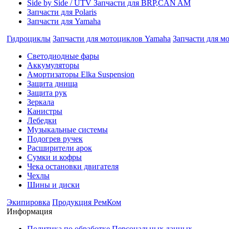
Side by Side / UTV Запчасти для BRP,CAN AM
Запчасти для Polaris
Запчасти для Yamaha
Гидроциклы
Запчасти для мотоциклов Yamaha
Запчасти для м
Cветодиодные фары
Аккумуляторы
Амортизаторы Elka Suspension
Защита днища
Защита рук
Зеркала
Канистры
Лебедки
Музыкальные системы
Подогрев ручек
Расширители арок
Сумки и кофры
Чека остановки двигателя
Чехлы
Шины и диски
Экипировка
Продукция РемКом
Информация
Политика по обработке Персональных данных