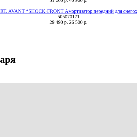
51 260 р.
40 900 р.
T. AVANT *SHOCK-FRONT Амортизатор передний для снегохо
505070171
29 490 р.
26 500 р.
наря