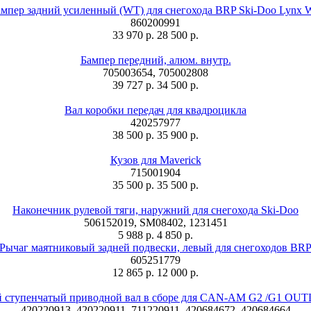
мпер задний усиленный (WT) для снегохода BRP Ski-Doo Lynx
860200991
33 970 р.
28 500 р.
Бампер передний, алюм. внутр.
705003654, 705002808
39 727 р.
34 500 р.
Вал коробки передач для квадроцикла
420257977
38 500 р.
35 900 р.
Кузов для Maverick
715001904
35 500 р.
35 500 р.
Наконечник рулевой тяги, наружний для снегохода Ski-Doo
506152019, SM08402, 1231451
5 988 р.
4 850 р.
Рычаг маятниковый задней подвески, левый для снегоходов BR
605251779
12 865 р.
12 000 р.
й ступенчатый приводной вал в сборе для CAN-AM G2 /G1 O
420220913, 420220911, 711220911, 420684672, 420684664