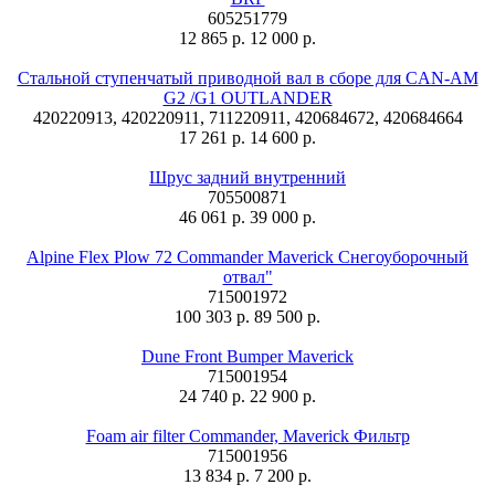
605251779
12 865 р.
12 000 р.
Стальной ступенчатый приводной вал в сборе для CAN-AM
G2 /G1 OUTLANDER
420220913, 420220911, 711220911, 420684672, 420684664
17 261 р.
14 600 р.
Шрус задний внутренний
705500871
46 061 р.
39 000 р.
Alpine Flex Plow 72 Commander Maverick Снегоуборочный
отвал"
715001972
100 303 р.
89 500 р.
Dune Front Bumper Maverick
715001954
24 740 р.
22 900 р.
Foam air filter Commander, Maverick Фильтр
715001956
13 834 р.
7 200 р.