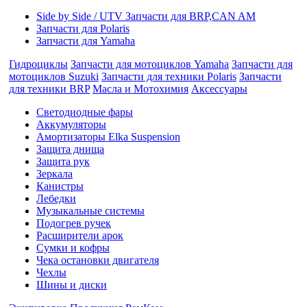
Side by Side / UTV Запчасти для BRP,CAN AM
Запчасти для Polaris
Запчасти для Yamaha
Гидроциклы
Запчасти для мотоциклов Yamaha
Запчасти для
мотоциклов Suzuki
Запчасти для техники Polaris
Запчасти
для техники BRP
Масла и Мотохимия
Аксессуары
Cветодиодные фары
Аккумуляторы
Амортизаторы Elka Suspension
Защита днища
Защита рук
Зеркала
Канистры
Лебедки
Музыкальные системы
Подогрев ручек
Расширители арок
Сумки и кофры
Чека остановки двигателя
Чехлы
Шины и диски