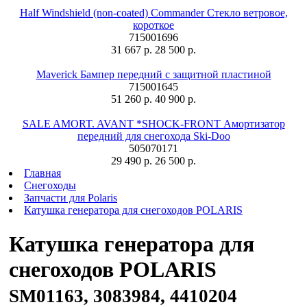
Half Windshield (non-coated) Commander Стекло ветровое,
короткое
715001696
31 667 р.
28 500 р.
Maverick Бампер передний с защитной пластиной
715001645
51 260 р.
40 900 р.
SALE AMORT. AVANT *SHOCK-FRONT Амортизатор
передний для снегохода Ski-Doo
505070171
29 490 р.
26 500 р.
Главная
Снегоходы
Запчасти для Polaris
Катушка генератора для снегоходов POLARIS
Катушка генератора для
снегоходов POLARIS
SM01163, 3083984, 4410204