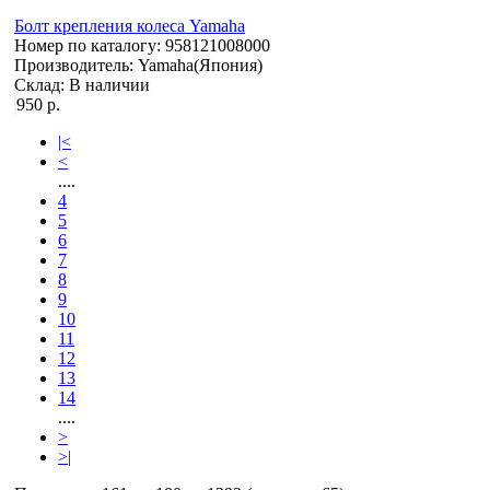
Болт крепления колеса Yamaha
Номер по каталогу:
958121008000
Производитель:
Yamaha(Япония)
Склад:
В наличии
950 р.
|<
<
....
4
5
6
7
8
9
10
11
12
13
14
....
>
>|