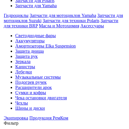
Запчасти для Polaris
Запчасти для Yamaha
Гидроциклы
Запчасти для мотоциклов Yamaha
Запчасти для
мотоциклов Suzuki
Запчасти для техники Polaris
Запчасти
для техники BRP
Масла и Мотохимия
Аксессуары
Cветодиодные фары
Аккумуляторы
Амортизаторы Elka Suspension
Защита днища
Защита рук
Зеркала
Канистры
Лебедки
Музыкальные системы
Подогрев ручек
Расширители арок
Сумки и кофры
Чека остановки двигателя
Чехлы
Шины и диски
Экипировка
Продукция РемКом
Фильтр