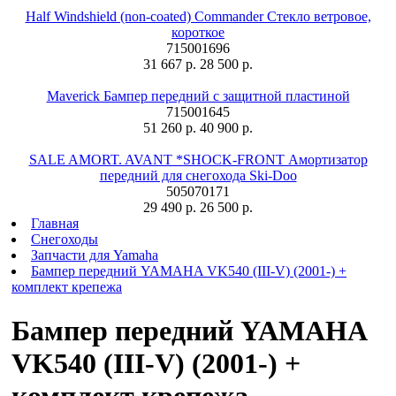
Half Windshield (non-coated) Commander Стекло ветровое,
короткое
715001696
31 667 р.
28 500 р.
Maverick Бампер передний с защитной пластиной
715001645
51 260 р.
40 900 р.
SALE AMORT. AVANT *SHOCK-FRONT Амортизатор
передний для снегохода Ski-Doo
505070171
29 490 р.
26 500 р.
Главная
Снегоходы
Запчасти для Yamaha
Бампер передний YAMAHA VK540 (III-V) (2001-) +
комплект крепежа
Бампер передний YAMAHA
VK540 (III-V) (2001-) +
комплект крепежа