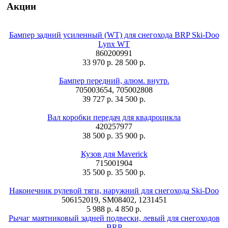
Акции
Бампер задний усиленный (WT) для снегохода BRP Ski-Doo
Lynx WT
860200991
33 970 р.
28 500 р.
Бампер передний, алюм. внутр.
705003654, 705002808
39 727 р.
34 500 р.
Вал коробки передач для квадроцикла
420257977
38 500 р.
35 900 р.
Кузов для Maverick
715001904
35 500 р.
35 500 р.
Наконечник рулевой тяги, наружний для снегохода Ski-Doo
506152019, SM08402, 1231451
5 988 р.
4 850 р.
Рычаг маятниковый задней подвески, левый для снегоходов
BRP