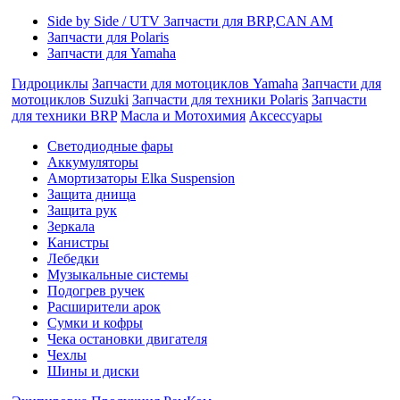
Side by Side / UTV Запчасти для BRP,CAN AM
Запчасти для Polaris
Запчасти для Yamaha
Гидроциклы
Запчасти для мотоциклов Yamaha
Запчасти для
мотоциклов Suzuki
Запчасти для техники Polaris
Запчасти
для техники BRP
Масла и Мотохимия
Аксессуары
Cветодиодные фары
Аккумуляторы
Амортизаторы Elka Suspension
Защита днища
Защита рук
Зеркала
Канистры
Лебедки
Музыкальные системы
Подогрев ручек
Расширители арок
Сумки и кофры
Чека остановки двигателя
Чехлы
Шины и диски