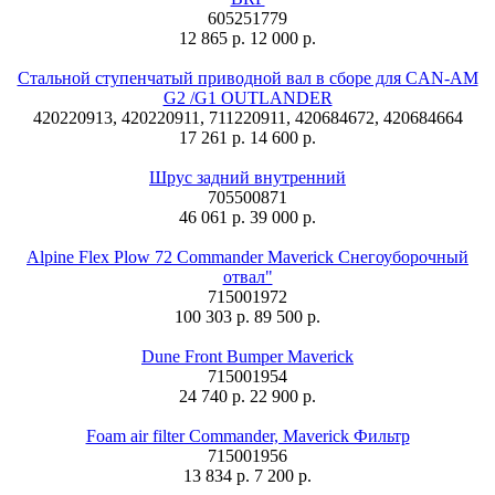
605251779
12 865 р.
12 000 р.
Стальной ступенчатый приводной вал в сборе для CAN-AM
G2 /G1 OUTLANDER
420220913, 420220911, 711220911, 420684672, 420684664
17 261 р.
14 600 р.
Шрус задний внутренний
705500871
46 061 р.
39 000 р.
Alpine Flex Plow 72 Commander Maverick Снегоуборочный
отвал"
715001972
100 303 р.
89 500 р.
Dune Front Bumper Maverick
715001954
24 740 р.
22 900 р.
Foam air filter Commander, Maverick Фильтр
715001956
13 834 р.
7 200 р.