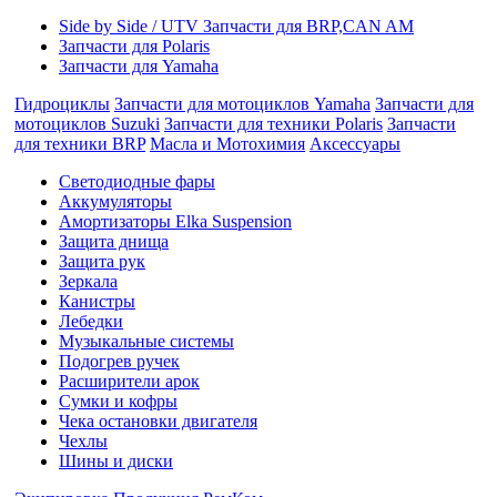
Side by Side / UTV Запчасти для BRP,CAN AM
Запчасти для Polaris
Запчасти для Yamaha
Гидроциклы
Запчасти для мотоциклов Yamaha
Запчасти для
мотоциклов Suzuki
Запчасти для техники Polaris
Запчасти
для техники BRP
Масла и Мотохимия
Аксессуары
Cветодиодные фары
Аккумуляторы
Амортизаторы Elka Suspension
Защита днища
Защита рук
Зеркала
Канистры
Лебедки
Музыкальные системы
Подогрев ручек
Расширители арок
Сумки и кофры
Чека остановки двигателя
Чехлы
Шины и диски