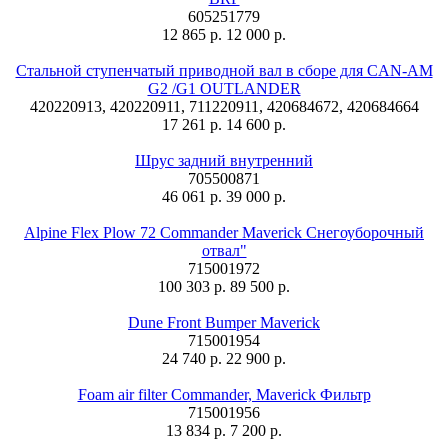
605251779
12 865 р.
12 000 р.
Стальной ступенчатый приводной вал в сборе для CAN-AM
G2 /G1 OUTLANDER
420220913, 420220911, 711220911, 420684672, 420684664
17 261 р.
14 600 р.
Шрус задний внутренний
705500871
46 061 р.
39 000 р.
Alpine Flex Plow 72 Commander Maverick Снегоуборочный
отвал"
715001972
100 303 р.
89 500 р.
Dune Front Bumper Maverick
715001954
24 740 р.
22 900 р.
Foam air filter Commander, Maverick Фильтр
715001956
13 834 р.
7 200 р.