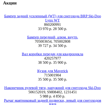
Акции
Бампер задний усиленный (WT) для снегохода BRP Ski-Doo
Lynx WT
860200991
33 970 р.
28 500 р.
Бампер передний, алюм. внутр.
705003654, 705002808
39 727 р.
34 500 р.
Вал коробки передач для квадроцикла
420257977
38 500 р.
35 900 р.
Кузов для Maverick
715001904
35 500 р.
35 500 р.
Наконечник рулевой тяги, наружний для снегохода Ski-Doo
506152019, SM08402, 1231451
5 988 р.
4 850 р.
Рычаг маятниковый задней подвески, левый для снегоходов
BRP