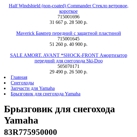
Half Windshield (non-coated) Commander Стекло ветровое,
короткое
715001696
31 667 р.
28 500 р.
Maverick Бампер передний с защитной пластиной
715001645
51 260 р.
40 900 р.
SALE AMORT. AVANT *SHOCK-FRONT Амортизатор
передний для снегохода Ski-Doo
505070171
29 490 р.
26 500 р.
Главная
Снегоходы
Запчасти для Yamaha
Брызговик для снегохода Yamaha
Брызговик для снегохода
Yamaha
83R775950000