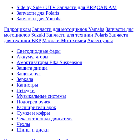
Side by Side / UTV Запчасти для BRP,CAN AM
Запчасти для Polaris
Запчасти для Yamaha
Гидроциклы
Запчасти для мотоциклов Yamaha
Запчасти для
мотоциклов Suzuki
Запчасти для техники Polaris
Запчасти
для техники BRP
Масла и Мотохимия
Аксессуары
Cветодиодные фары
Аккумуляторы
Амортизаторы Elka Suspension
Защита днища
Защита рук
Зеркала
Канистры
Лебедки
Музыкальные системы
Подогрев ручек
Расширители арок
Сумки и кофры
Чека остановки двигателя
Чехлы
Шины и диски