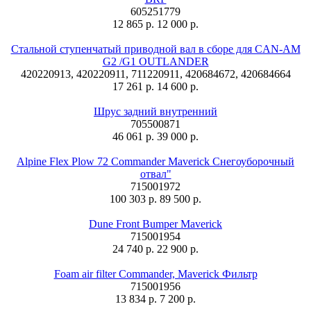
605251779
12 865 р.
12 000 р.
Стальной ступенчатый приводной вал в сборе для CAN-AM
G2 /G1 OUTLANDER
420220913, 420220911, 711220911, 420684672, 420684664
17 261 р.
14 600 р.
Шрус задний внутренний
705500871
46 061 р.
39 000 р.
Alpine Flex Plow 72 Commander Maverick Снегоуборочный
отвал"
715001972
100 303 р.
89 500 р.
Dune Front Bumper Maverick
715001954
24 740 р.
22 900 р.
Foam air filter Commander, Maverick Фильтр
715001956
13 834 р.
7 200 р.