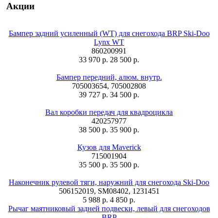
Акции
Бампер задний усиленный (WT) для снегохода BRP Ski-Doo
Lynx WT
860200991
33 970 р.
28 500 р.
Бампер передний, алюм. внутр.
705003654, 705002808
39 727 р.
34 500 р.
Вал коробки передач для квадроцикла
420257977
38 500 р.
35 900 р.
Кузов для Maverick
715001904
35 500 р.
35 500 р.
Наконечник рулевой тяги, наружний для снегохода Ski-Doo
506152019, SM08402, 1231451
5 988 р.
4 850 р.
Рычаг маятниковый задней подвески, левый для снегоходов
BRP