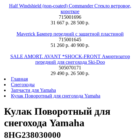
Half Windshield (non-coated) Commander Стекло ветровое,
короткое
715001696
31 667 р.
28 500 р.
Maverick Бампер передний с защитной пластиной
715001645
51 260 р.
40 900 р.
SALE AMORT. AVANT *SHOCK-FRONT Амортизатор
передний для снегохода Ski-Doo
505070171
29 490 р.
26 500 р.
Главная
Снегоходы
Запчасти для Yamaha
Кулак Поворотный для снегохода Yamaha
Кулак Поворотный для
снегохода Yamaha
8HG238030000